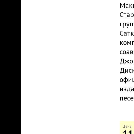
Макк
Стар
груп
Сат
комп
соав
Джон
Диск
офиц
изда
песе
Цена
11