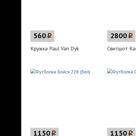
560
p
2800
p
Кружка Paul Van Dyk
Свитшот Ка
1150
p
1150
p