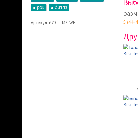
Выб
рок
битлз
разм
S (44-
Артикул: 673-1-MS-WH
Дру
Т