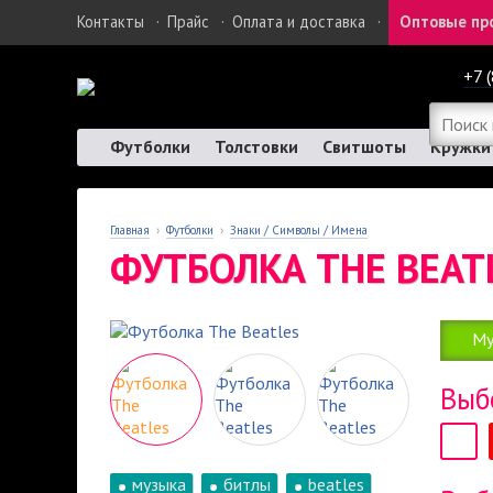
Контакты
·
Прайс
·
Оплата и доставка
·
Оптовые пр
+7 
Футболки
Толстовки
Свитшоты
Кружки
Главная
›
Футболки
›
Знаки / Символы / Имена
ФУТБОЛКА THE BEAT
Му
Выб
музыка
битлы
beatles