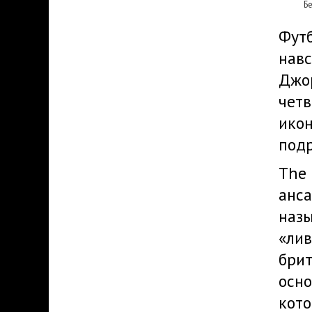
Б
Футб
навс
Джор
четв
икон
под
The 
анса
назы
«лив
брит
осно
кото