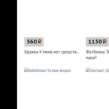
560
p
1150
p
Кружка У меня нет средств...
Футболка Т
папа?