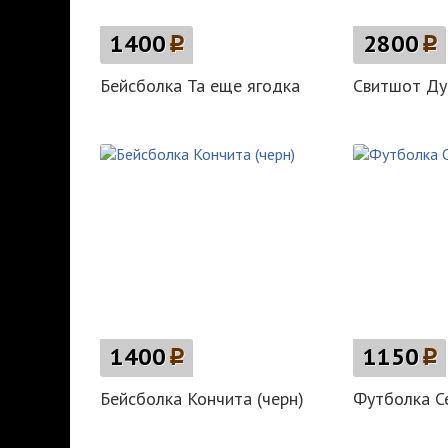
1400
p
2800
p
Бейсболка Та еще ягодка
Свитшот Д
1400
p
1150
p
Бейсболка Кончита (черн)
Футболка С