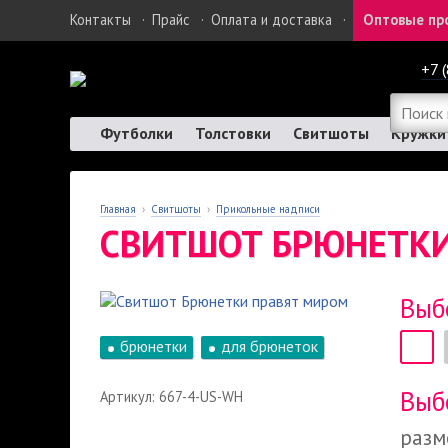
Контакты
·
Прайс
·
Оплата и доставка
·
Оптовые пр
+7 
Футболки
Толстовки
Свитшоты
Кружки
Главная
›
Свитшоты
›
Прикольные надписи
СВИТШОТ БРЮНЕТКИ
Выб
брюнетки
для брюнеток
Выб
Артикул: 667-4-US-WH
разм