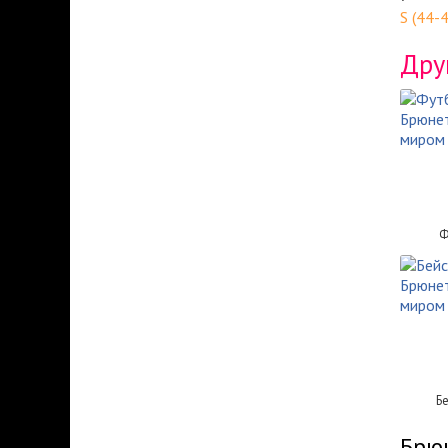
S (44-
Дру
Ф
Б
Брюн