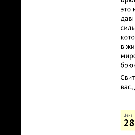
это 
давн
силь
кото
в жи
миро
брю
Свит
вас,
Цена
28