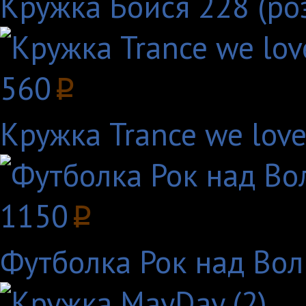
Кружка Бойся 228 (ро
560
p
Кружка Trance we lov
1150
p
Футболка Рок над Вол