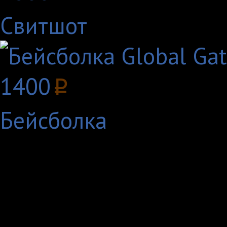
Свитшот
1400
p
Бейсболка
За все время проведе
играли свои сеты та
Paul van Dyk, называ