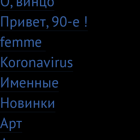
О, винцо
28
Привет, 90-е !
18
femme
7
Koronavirus
35
Именные
21
Новинки
195
Арт
46