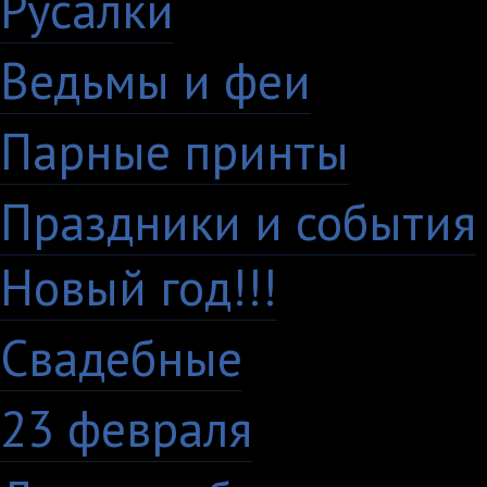
Русалки
7
Ведьмы и феи
12
Парные принты
136
Праздники и события
Новый год!!!
28
Свадебные
29
23 февраля
7