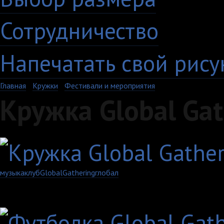
Сотрудничество
Напечатать свой рису
Главная
›
Кружки
›
Фестивали и мероприятия
Кружка Global Gat
музыка
клуб
Global
Gathering
глобал
Другие товары с этим