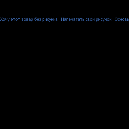
Хочу этот товар без рисунка
·
Напечатать свой рисунок
·
Основы
Керамическая кружка 
площади. Имеет глянц
Печать на кружках ос
при котором изображе
протяжении всего вре
"Премиум", а значит б