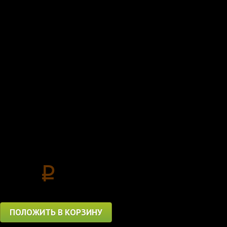
"танцевальной" душой
Для поклонников каче
Global Gathering (10)!
Цена
560
p
ПОЛОЖИТЬ В КОРЗИНУ