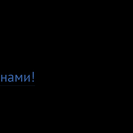
постоянно следим за 
вы по достоинству это
Гарантия качества
Есть вопросы по това
нами!
Доставка по всей Рос
Самовывоз, курьер ил