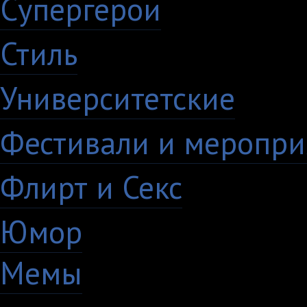
Супергерои
16
Стиль
59
Университетские
15
Фестивали и меропри
Флирт и Секс
24
Юмор
60
Мемы
28