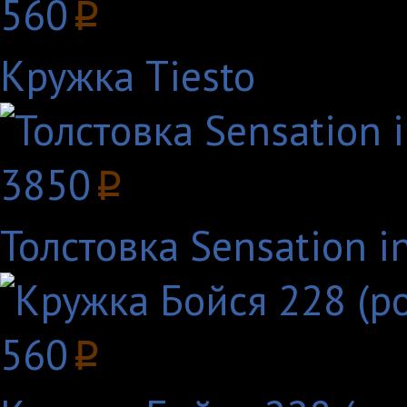
560
p
Кружка Tiesto
3850
p
Толстовка Sensation in
560
p