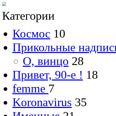
Категории
Космос
10
Прикольные надпис
О, винцо
28
Привет, 90-е !
18
femme
7
Koronavirus
35
Именные
21