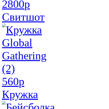
2800
p
Свитшот
560
p
Кружка