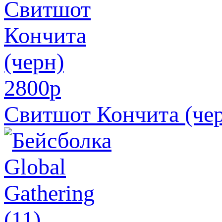
2800
p
Свитшот Кончита (че