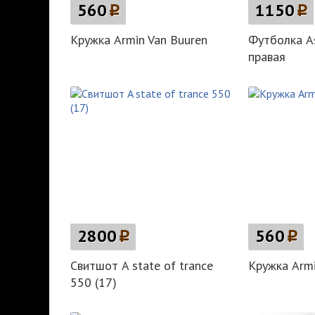
560
p
1150
p
Кружка Armin Van Buuren
Футболка A
правая
2800
p
560
p
Свитшот A state of trance
Кружка Armi
550 (17)