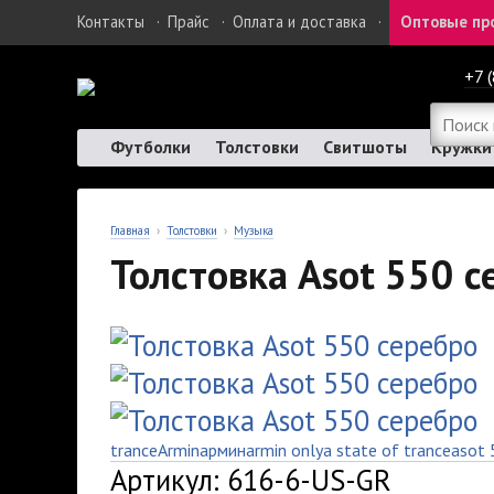
Контакты
·
Прайс
·
Оплата и доставка
·
Оптовые пр
+7 
Футболки
Толстовки
Свитшоты
Кружки
Главная
›
Толстовки
›
Музыка
Толстовка Asot 550 с
trance
Armin
армин
armin only
a state of trance
asot 
Артикул: 616-6-US-GR