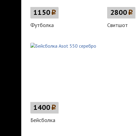
1150
p
2800
p
Футболка
Свитшот
1400
p
Бейсболка