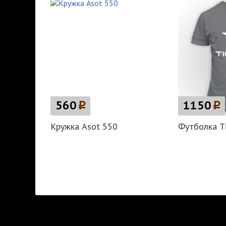
560
p
1150
p
Кружка Asot 550
Футболка T