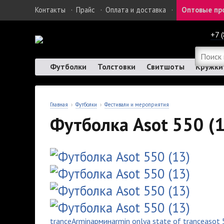
Контакты
·
Прайс
·
Оплата и доставка
·
Оптовые пр
+7 
Футболки
Толстовки
Свитшоты
Кружки
Главная
›
Футболки
›
Фестивали и мероприятия
Футболка Asot 550 (
trance
Armin
армин
armin only
a state of trance
asot 