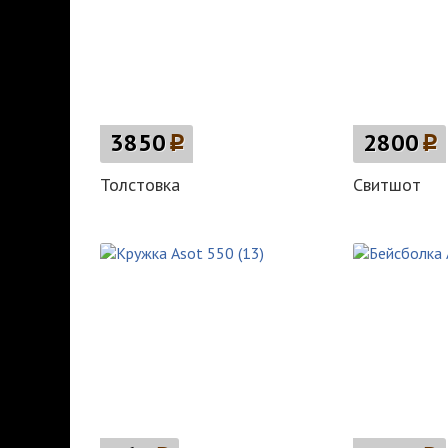
3850
p
2800
p
Толстовка
Свитшот