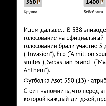
560
p
1400
p
Кружка
Бейсболка
Идем дальше… В 538 эпизоде
голосование на официальный 
голосовании брали участие 5 
(“Invasion”), Eco (“A million so
smiles”), Sebastian Brandt (“M
Anthem”).
Футболка Asot 550 (13) - атри
Стоит напомнить, что перед э
которой каждый ди-джей, про