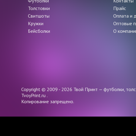
Футболки
Контакты
Толстовки
Прайс
Свитшоты
Оплата и 
Кружки
Оптовые 
Бейсболки
О компани
Copyright © 2009 - 2026 Твой Принт — футболки, толс
TvoyPrint.ru .
Копирование запрещено.