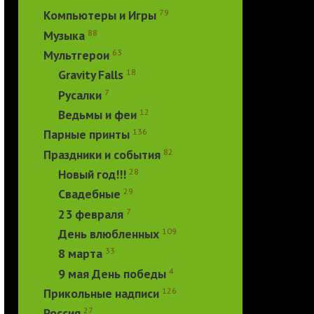
79
Компьютеры и Игры
88
Музыка
63
Мультгерои
18
Gravity Falls
7
Русалки
12
Ведьмы и феи
136
Парные принты
82
Праздники и события
28
Новый год!!!
29
Свадебные
7
23 февраля
109
День влюбленных
33
8 марта
4
9 мая День победы
126
Прикольные надписи
27
Россия