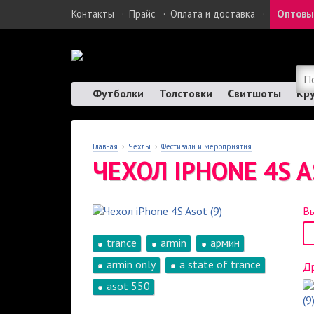
Контакты
·
Прайс
·
Оплата и доставка
·
Оптовы
Футболки
Толстовки
Свитшоты
Кр
Главная
›
Чехлы
›
Фестивали и мероприятия
ЧЕХОЛ IPHONE 4S A
Вы
trance
armin
армин
armin only
a state of trance
Др
asot 550