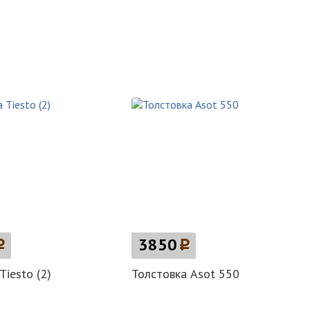
p
3850
p
Tiesto (2)
Толстовка Asot 550