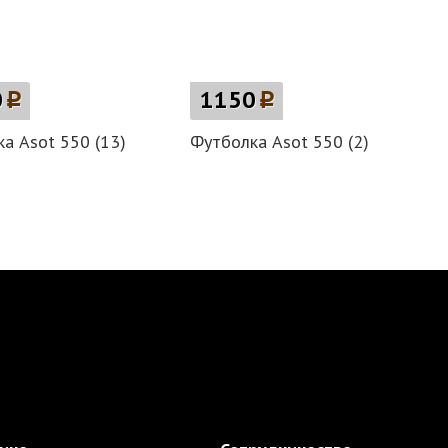
0
p
1150
p
а Asot 550 (13)
Футболка Asot 550 (2)