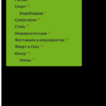
50
Спорт
1
Бодибилдинг
16
Супергерои
59
Стиль
15
Университетские
40
Фестивали и мероприятия
24
Флирт и Секс
60
Юмор
28
Мемы