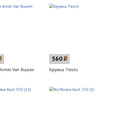
p
560
p
Armin Van Buuren
Кружка Tiesto