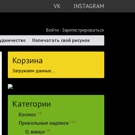
VK
INSTAGRAM
Войти
·
Зарегистрироваться
удничество
Напечатать свой рисунок
Корзина
Загружаем данные...
Категории
10
Космос
213
Прикольные надписи
28
О, винцо