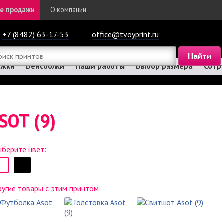
е продажи
·
О компании
+7 (8482) 63-17-53
office@tvoyprint.ru
ужки
Бейсболки
Наши работы
Выбор размера
Сотр
SOT (9)
берите цвет:
угие товары с этим принтом: