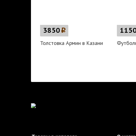
3850
p
115
Толстовка Армин в Казани
Футболк