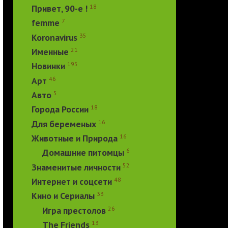
18
Привет, 90-е !
7
femme
35
Koronavirus
21
Именные
195
Новинки
46
Арт
5
Авто
18
Города России
16
Для беременых
16
Животные и Природа
6
Домашние питомцы
52
Знаменитые личности
48
Интернет и соцсети
33
Кино и Сериалы
26
Игра престолов
13
The Friends