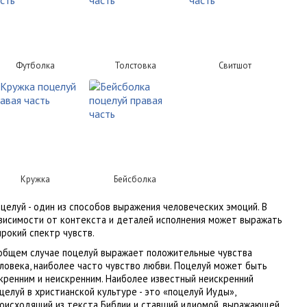
Футболка
Толстовка
Свитшот
Кружка
Бейсболка
целуй - один из способов выражения человеческих эмоций. В
висимости от контекста и деталей исполнения может выражать
рокий спектр чувств.
общем случае поцелуй выражает положительные чувства
ловека, наиболее часто чувство любви. Поцелуй может быть
кренним и неискренним. Наиболее известный неискренний
целуй в христианской культуре - это «поцелуй Иуды»,
оисходящий из текста Библии и ставший идиомой, выражающей