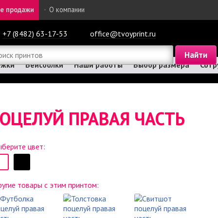
е продажи
·
О компании
+7 (8482) 63-17-53
office@tvoyprint.ru
ужки
Бейсболки
Наши работы
Выбор размера
Сотр
ПОЦЕЛУЙ ПРАВАЯ ЧАСТЬ
берите цвет:
угие товары с этим принтом: