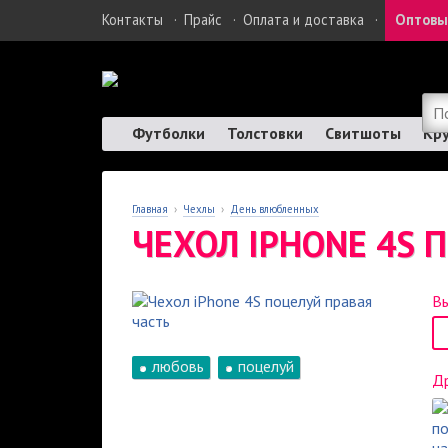
Контакты
·
Прайс
·
Оплата и доставка
·
Оптовы
Футболки
Толстовки
Свитшоты
Кр
Главная
›
Чехлы
›
День влюбленных
ЧЕХОЛ IPHONE 4S 
Вы
любовь
поцелуй
Др