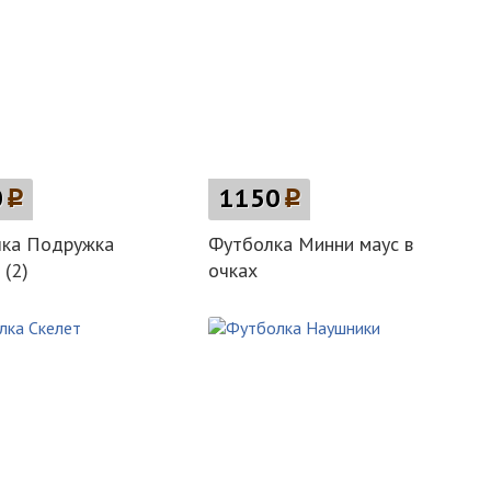
0
p
1150
p
лка Подружка
Футболка Минни маус в
 (2)
очках