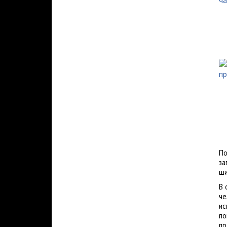
По
за
ши
В 
че
ис
по
пр