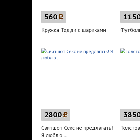
560
p
115
Кружка Тедди с шариками
Футбол
2800
p
385
Свитшот Секс не предлагать!
Толстов
Я люблю ...