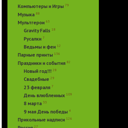
79
Компьютеры и Игры
88
Музыка
63
Мультгерои
18
Gravity Falls
7
Русалки
12
Ведьмы и феи
136
Парные принты
82
Праздники и события
28
Новый год!!!
29
Свадебные
7
23 февраля
109
День влюбленных
33
8 марта
4
9 мая День победы
126
Прикольные надписи
27
Россия