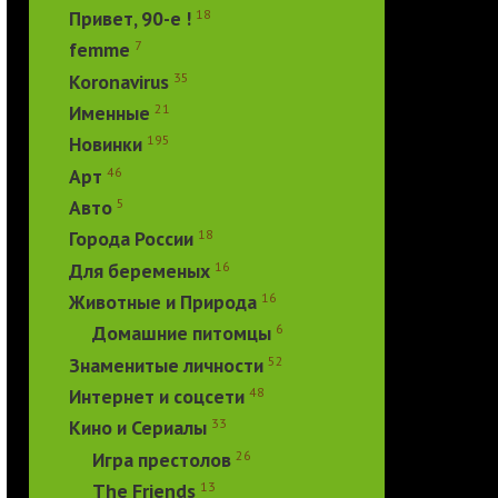
18
Привет, 90-е !
7
femme
35
Koronavirus
21
Именные
195
Новинки
46
Арт
5
Авто
18
Города России
16
Для беременых
16
Животные и Природа
6
Домашние питомцы
52
Знаменитые личности
48
Интернет и соцсети
33
Кино и Сериалы
26
Игра престолов
13
The Friends