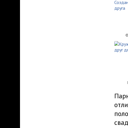
Ф
Парн
отли
поло
свад