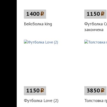
1400
p
1150
p
Бейсболка king
Футболка С
закончена
1150
p
3850
p
Футболка Love (2)
Толстовка г