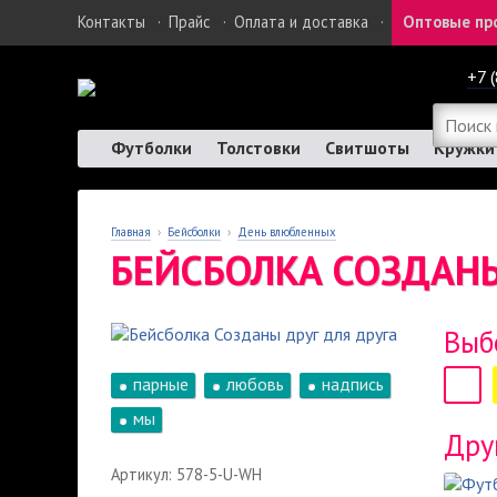
Контакты
·
Прайс
·
Оплата и доставка
·
Оптовые пр
+7 
Футболки
Толстовки
Свитшоты
Кружки
Главная
›
Бейсболки
›
День влюбленных
БЕЙСБОЛКА СОЗДАНЫ
Выб
парные
любовь
надпись
мы
Дру
Артикул: 578-5-U-WH