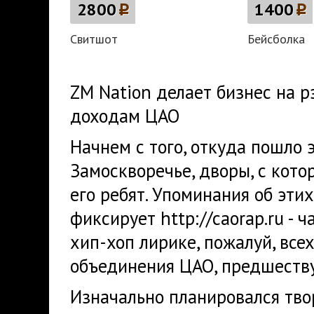
2800
p
1400
p
Свитшот
Бейсболка
ZM Nation делает бизнес на р
доходам ЦАО
Начнем с того, откуда пошло 
Замоскворечье, дворы, с кото
его ребят. Упоминания об эти
фиксирует http://caorap.ru - 
хип-хоп лирике, пожалуй, все
объединения ЦАО, предшеств
Изначально планировался тво