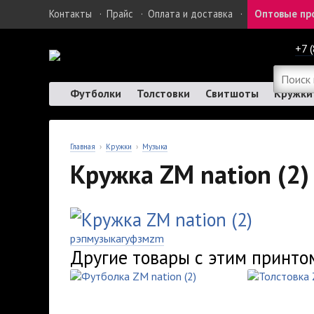
Контакты
·
Прайс
·
Оплата и доставка
·
Оптовые пр
+7 
Футболки
Толстовки
Свитшоты
Кружки
Главная
›
Кружки
›
Музыка
Кружка ZM nation (2)
рэп
музыка
гуф
зм
zm
Другие товары с этим принто