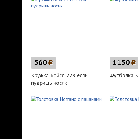
560
p
1150
p
Кружка Бойся 228 если
Футболка Ка
пудришь носик