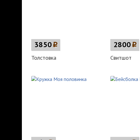
3850
p
2800
p
Толстовка
Свитшот