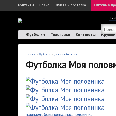
Контакты
·
Прайс
·
Оплата и доставка
·
Оптовые пр
+7 
Футболки
Толстовки
Свитшоты
Кружки
Главная
›
Футболки
›
День влюбленных
Футболка Моя полов
парные
любовь
моя
надпись
половинка