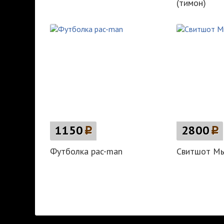
(тимон)
1150
p
2800
p
Футболка pac-man
Свитшот М