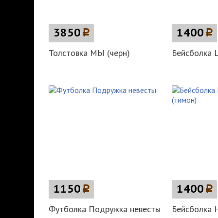
3850
p
1400
p
Толстовка МЫ (черн)
Бейсболка L
1150
p
1400
p
Футболка Подружка невесты
Бейсболка