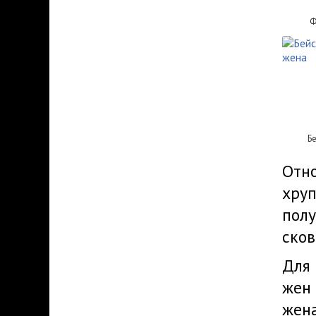
Ф
Б
Отно
хруп
полу
сков
Для 
жен 
жен