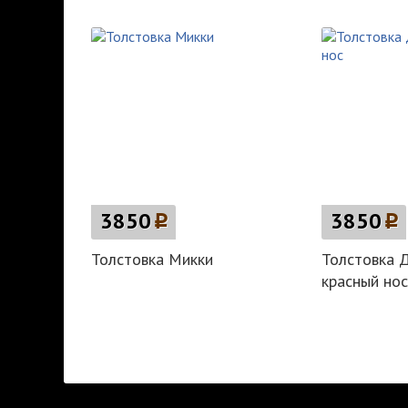
3850
p
3850
p
Толстовка Микки
Толстовка 
красный нос