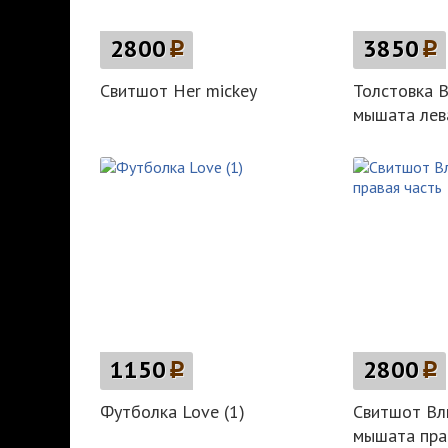
2800
p
3850
p
Свитшот Her mickey
Толстовка 
мышата лев
1150
p
2800
p
Футболка Love (1)
Свитшот Вл
мышата пра