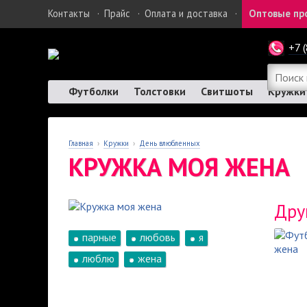
Контакты
·
Прайс
·
Оплата и доставка
·
Оптовые пр
+7 
Футболки
Толстовки
Свитшоты
Кружки
Главная
›
Кружки
›
День влюбленных
КРУЖКА МОЯ ЖЕНА
Дру
парные
любовь
я
люблю
жена