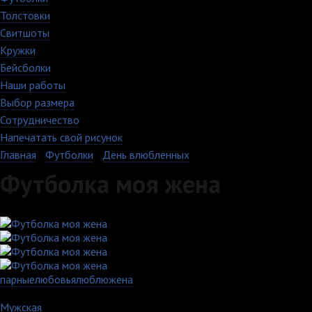
Толстовки
Свитшоты
Кружки
Бейсболки
Наши работы
Выбор размера
Сотрудничество
Напечатать свой рисунок
Главная
›
Футболки
›
День влюбленных
Футболка моя жена
парные
любовь
я
люблю
жена
Артикул: 542-1-MXXL-WH
Мужская