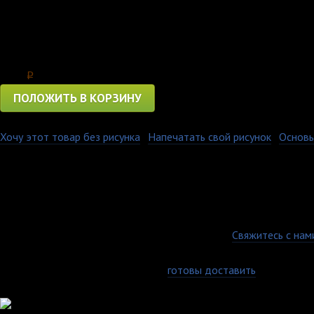
Для всех мужчин, нежно любящих своих жен и гордящихся ими -
Расскажите миру о Вашей любви!
Цена
1150
p
ПОЛОЖИТЬ В КОРЗИНУ
Хочу этот товар без рисунка
·
Напечатать свой рисунок
·
Основы
Изображение на нашей футболке очень стойкое, оно не выцвета
добавлением лайкры помогают футболке долго сохранять перво
плотность составляет 160 гр, и является оптимальная, т.к. тка
европейскому размерному ряду. Она не короткая, как у более 
отзывы и пожелания. Заказывая у нас, вы можете не беспокоитьс
Гарантия качества
Есть вопросы по товару, оплате или доставке?
Свяжитесь с нам
Доставка по всей России
Самовывоз, курьер или почта - мы
готовы доставить
заказ любы
Удобные способы оплаты