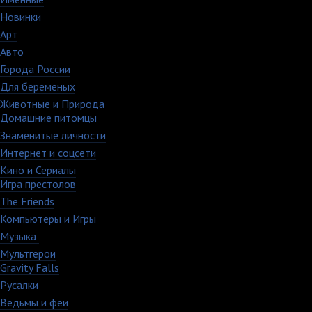
Новинки
195
Арт
46
Авто
5
Города России
18
Для беременых
16
Животные и Природа
16
Домашние питомцы
6
Знаменитые личности
52
Интернет и соцсети
48
Кино и Сериалы
33
Игра престолов
26
The Friends
13
Компьютеры и Игры
79
Музыка
88
Мультгерои
63
Gravity Falls
18
Русалки
7
Ведьмы и феи
12