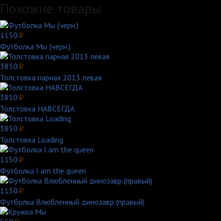
Похожие товары
1150
p
Футболка Мы (черн.)
3850
p
Толстовка парная 2013 левая
3850
p
Толстовка НАВСЕГДА
3850
p
Толстовка Loading
1150
p
Футболка I am the queen
1150
p
Футболка Влюбленный динозавр (правый)