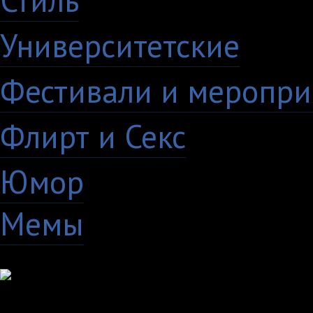
Стиль
59
Университетские
15
Фестивали и меропри
Флирт и Секс
24
Юмор
60
Мемы
28