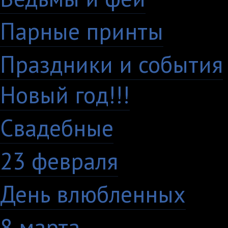
Парные принты
136
Праздники и события
Новый год!!!
28
Свадебные
29
23 февраля
7
День влюбленных
10
8 марта
33