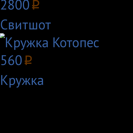
2800
p
Свитшот
560
p
Кружка
«КотоПес» (англ. CatD
США по заказу детско