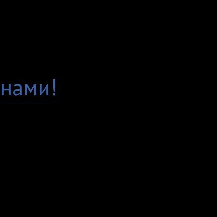
повредить рисунок.
Гарантия качества
Есть вопросы по това
нами!
Доставка по всей Рос
Самовывоз, курьер ил
любым удобным вам с
Удобные способы опл