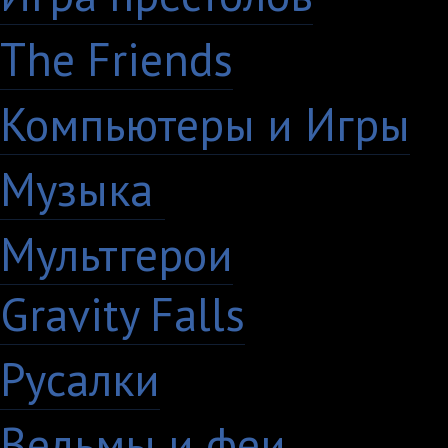
The Friends
13
Компьютеры и Игры
7
Музыка
88
Мультгерои
63
Gravity Falls
18
Русалки
7
Ведьмы и феи
12