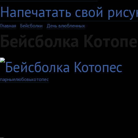
Напечатать свой рису
Главная
›
Бейсболки
›
День влюбленных
Бейсболка Котопе
парные
любовь
котопес
Артикул: 531-5-U-WH
Выберите цвет:
Другие товары с этим