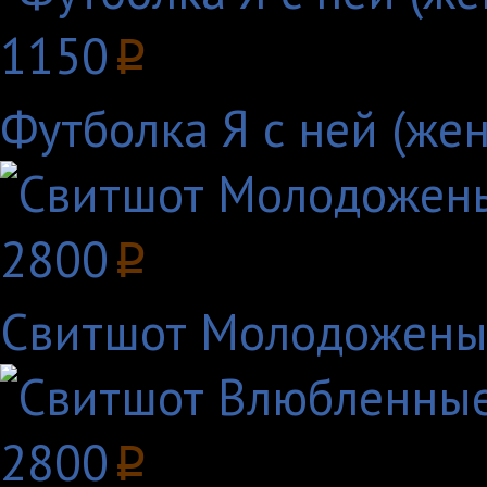
1150
p
Футболка Я с ней (жен
2800
p
Свитшот Молодожены 
2800
p