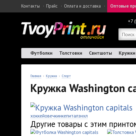
Контакты
·
Прайс
·
Оплата и доставка
·
Оптовые пр
+7 
Футболки
Толстовки
Свитшоты
Кружки
Главная
›
Кружки
›
Спорт
Кружка Washington ca
хоккей
овечкин
кепиталз
нхл
Другие товары с этим принто