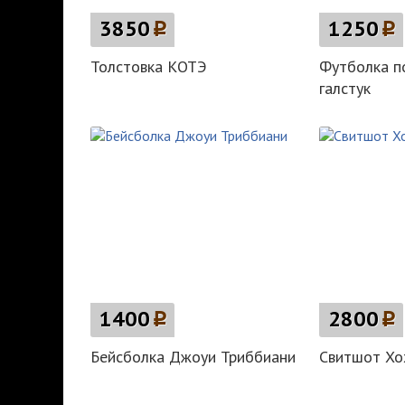
3850
p
1250
p
Толстовка КОТЭ
Футболка п
галстук
1400
p
2800
p
Бейсболка Джоуи Триббиани
Свитшот Хох