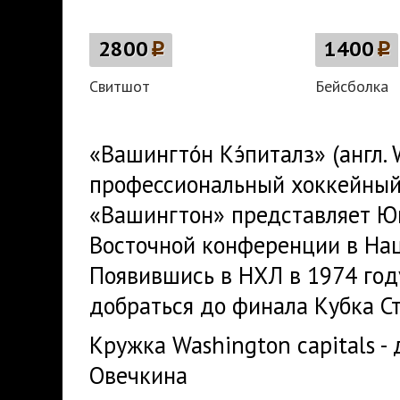
2800
p
1400
p
Свитшот
Бейсболка
«Вашингто́н Кэ́питалз» (англ. 
профессиональный хоккейный 
«Вашингтон» представляет Ю
Восточной конференции в Нац
Появившись в НХЛ в 1974 год
добраться до финала Кубка Ст
Кружка Washington capitals 
Овечкина