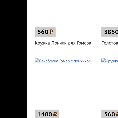
560
p
385
Кружка Пончик для Гомера
Толстов
1400
p
560