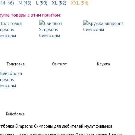
(44-46)
M (48)
L (50)
XL (52)
XXL (54)
угие товары с этим принтом:
Толстовка
Свитшот
Кружка
Бейсболка
тболка Simpsons Симпсоны для любителей мультфильмов!
мпсоны — это не просто мульт-сериал. Это часть жизни. Что же