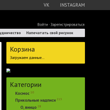
VK
INSTAGRAM
Войти
·
Зарегистрироваться
удничество
Напечатать свой рисунок
Корзина
Загружаем данные...
Категории
10
Космос
213
Прикольные надписи
28
О, винцо