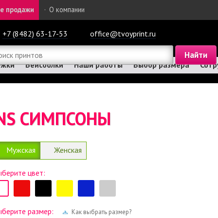
е продажи
·
О компании
+7 (8482) 63-17-53
office@tvoyprint.ru
ужки
Бейсболки
Наши работы
Выбор размера
Сотр
NS СИМПСОНЫ
Мужская
Женская
берите цвет:
ыберите размер:
Как выбрать размер?