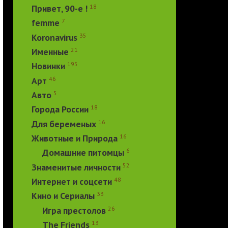
18
Привет, 90-е !
7
femme
35
Koronavirus
21
Именные
195
Новинки
46
Арт
5
Авто
18
Города России
16
Для беременых
16
Животные и Природа
6
Домашние питомцы
52
Знаменитые личности
48
Интернет и соцсети
33
Кино и Сериалы
26
Игра престолов
13
The Friends