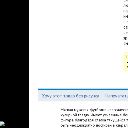
лю
на
им
се
са
се
зр
см
Хочу этот товар без рисунка
·
Напечатать
Мягкая мужская футболка классическ
кулирной гладю. Имеет усиленные бо
фигуре благодаря слегка тянущейся т
быть неоднократно постиран в стирал