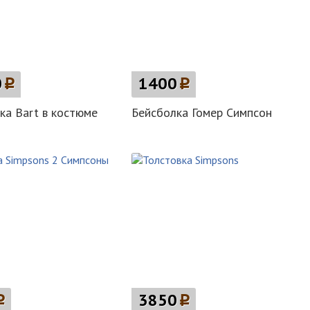
0
p
1400
p
ка Bart в костюме
Бейсболка Гомер Симпсон
p
3850
p