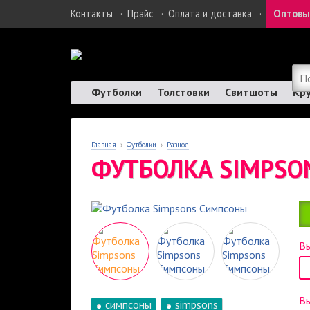
Контакты
·
Прайс
·
Оплата и доставка
·
Оптовы
Футболки
Толстовки
Свитшоты
Кр
Главная
›
Футболки
›
Разное
ФУТБОЛКА SIMPSO
Вы
В
симпсоны
simpsons