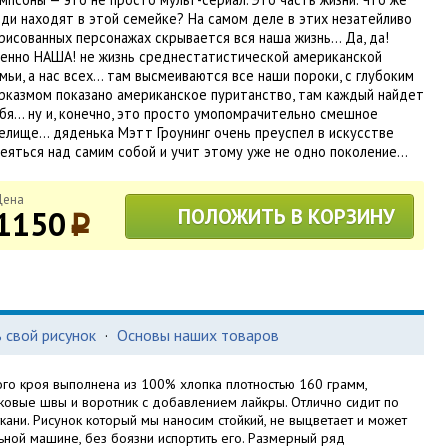
ди находят в этой семейке? На самом деле в этих незатейливо
рисованных персонажах скрывается вся наша жизнь… Да, да!
енно НАША! не жизнь среднестатистической американской
мьи, а нас всех… там высмеиваются все наши пороки, с глубоким
рказмом показано американское пуританство, там каждый найдет
бя… ну и, конечно, это просто умопомрачительно смешное
елище… дяденька Мэтт Гроунинг очень преуспел в искусстве
еяться над самим собой и учит этому уже не одно поколение…
Цена
1150
ПОЛОЖИТЬ В КОРЗИНУ
p
 свой рисунок
·
Основы наших товаров
ого кроя выполнена из 100% хлопка плотностью 160 грамм,
ковые швы и воротник с добавлением лайкры. Отлично сидит по
кани. Рисунок который мы наносим стойкий, не выцветает и может
ьной машине, без боязни испортить его. Размерный ряд