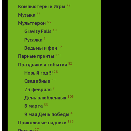
79
Компьютеры и Игры
88
Музыка
63
Мультгерои
18
Gravity Falls
7
Русалки
12
Ведьмы и феи
136
Парные принты
82
Праздники и события
28
Новый год!!!
29
Свадебные
7
23 февраля
109
День влюбленных
33
8 марта
4
9 мая День победы
126
Прикольные надписи
27
Россия