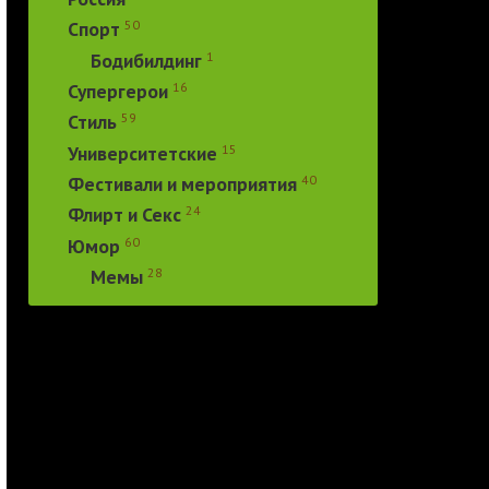
50
Спорт
1
Бодибилдинг
16
Супергерои
59
Стиль
15
Университетские
40
Фестивали и мероприятия
24
Флирт и Секс
60
Юмор
28
Мемы