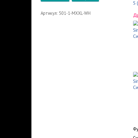
S 
Артикул: 501-1-MXXL-WH
Др
Фу
Си