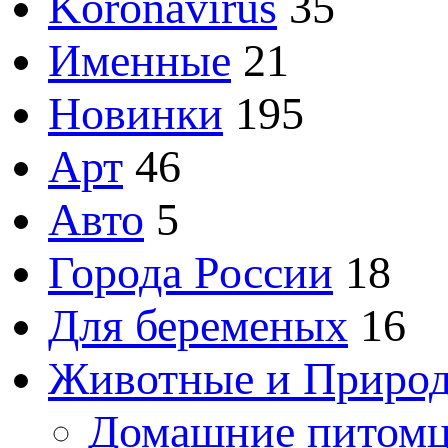
Koronavirus
35
Именные
21
Новинки
195
Арт
46
Авто
5
Города России
18
Для беременых
16
Животные и Приро
Домашние питом