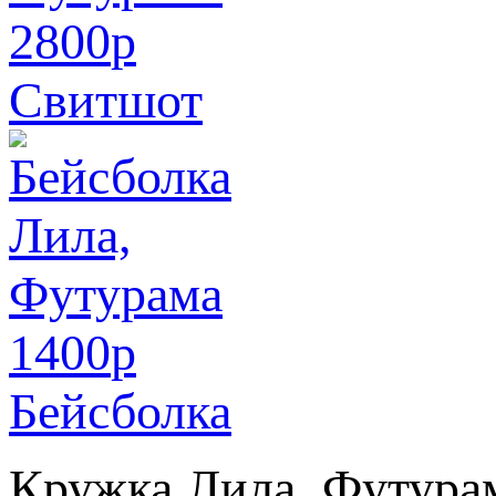
2800
p
Свитшот
1400
p
Бейсболка
Кружка Лила, Футура