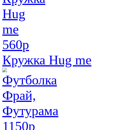
560
p
Кружка Hug me
1150
p