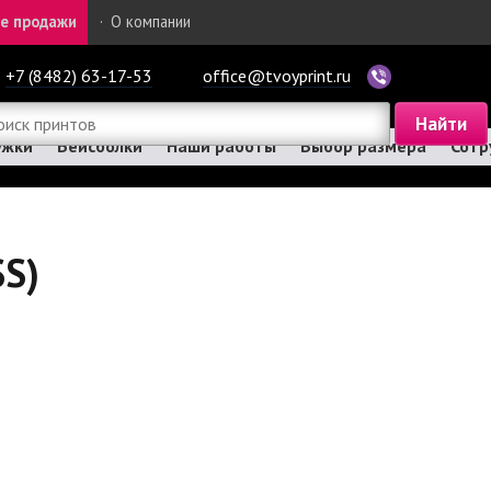
е продажи
·
О компании
+7 (8482) 63-17-53
office@tvoyprint.ru
ужки
Бейсболки
Наши работы
Выбор размера
Сотр
SS)