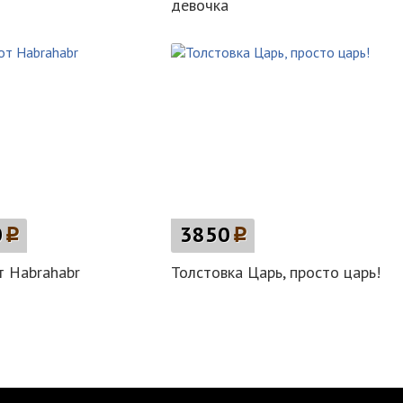
девочка
0
p
3850
p
 Habrahabr
Толстовка Царь, просто царь!