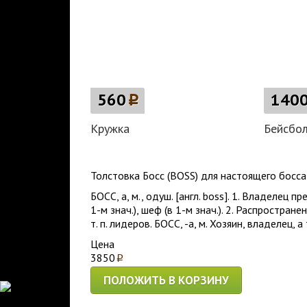
560
p
140
Кружка
Бейсбо
Толстовка Босс (BOSS) для настоящего босса
БОСС, а, м., одуш. [англ. boss]. 1. Владелец п
1-м знач.), шеф (в 1-м знач.). 2. Распростр
т. п. лидеров. БОСС, -а, м. Хозяин, владелец,
Цена
3850
p
ПОЛОЖИТЬ В КОРЗИНУ