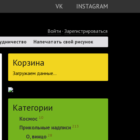
VK
INSTAGRAM
Войти
·
Зарегистрироваться
удничество
Напечатать свой рисунок
Корзина
Загружаем данные...
Категории
10
Космос
213
Прикольные надписи
28
О, винцо