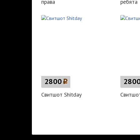
права
ребята
2800
p
280
Свитшот Shitday
Свитшот