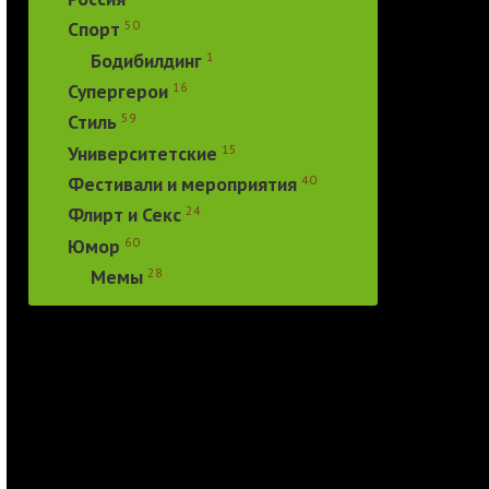
50
Спорт
1
Бодибилдинг
16
Супергерои
59
Стиль
15
Университетские
40
Фестивали и мероприятия
24
Флирт и Секс
60
Юмор
28
Мемы