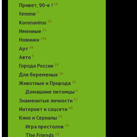
18
Привет, 90-е !
7
femme
35
Koronavirus
21
Именные
195
Новинки
46
Арт
5
Авто
18
Города России
16
Для беременых
16
Животные и Природа
6
Домашние питомцы
52
Знаменитые личности
48
Интернет и соцсети
33
Кино и Сериалы
26
Игра престолов
13
The Friends