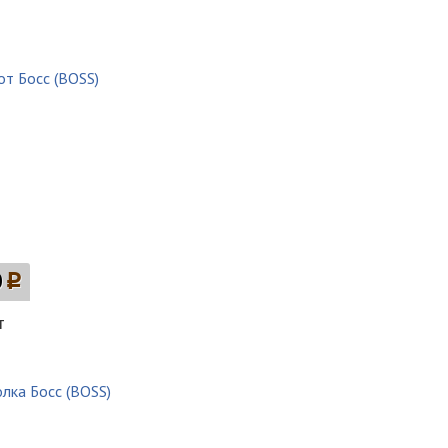
0
p
т