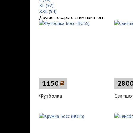
XL (52)
XXL (54)
Другие товары с этим принтом:
1150
p
280
Футболка
Свитшо