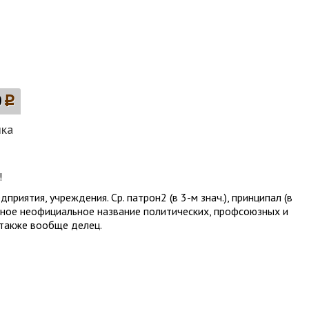
0
p
лка
!
редприятия, учреждения. Ср. патрон2 (в 3-м знач.), принципал (в
аненное неофициальное название политических, профсоюзных и
 а также вообще делец.