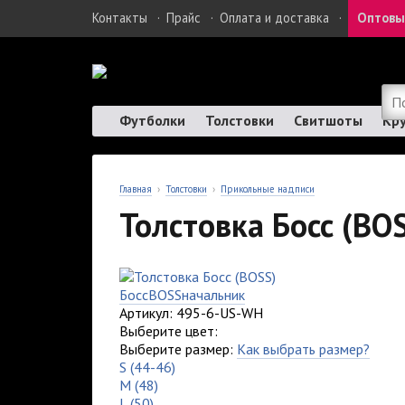
Контакты
·
Прайс
·
Оплата и доставка
·
Оптовы
Футболки
Толстовки
Свитшоты
Кр
Главная
›
Толстовки
›
Прикольные надписи
Толстовка Босс (BO
Босс
BOSS
начальник
Артикул: 495-6-US-WH
Выберите цвет:
Выберите размер:
Как выбрать размер?
S (44-46)
M (48)
L (50)