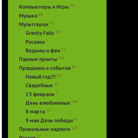
79
Компьютеры и Игры
88
Музыка
63
Мультгерои
18
Gravity Falls
7
Русалки
12
Ведьмы и феи
136
Парные принты
82
Праздники и события
28
Новый год!!!
29
Свадебные
7
23 февраля
109
День влюбленных
33
8 марта
4
9 мая День победы
126
Прикольные надписи
27
Россия