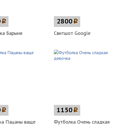
0
p
2800
p
ка Барыня
Свитшот Google
0
p
1150
p
ка Пацаны ваще
Футболка Очень сладкая