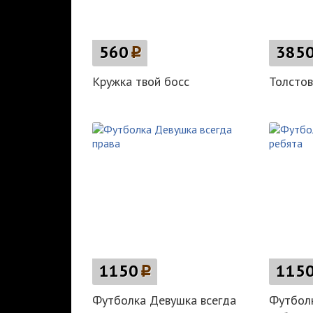
560
p
385
Кружка твой босс
Толстов
1150
p
115
Футболка Девушка всегда
Футбол