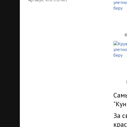
Ф
Самы
"Кун
За с
крас