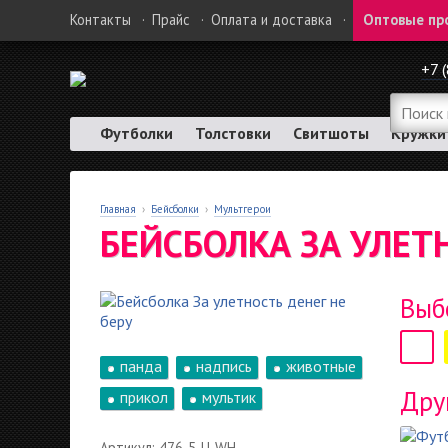
Контакты
·
Прайс
·
Оплата и доставка
·
Оптовые пр
+7 
Футболки
Толстовки
Свитшоты
Кружки
Главная
›
Бейсболки
›
Мультгерои
БЕЙСБОЛКА ЗА УЛЕТН
Выб
панда
надпись
животные
Дру
прикол
мультик
Артикул: 476-5-U-WH