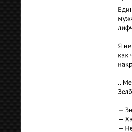
Еди
мужч
лифч
Я не
как 
нак
.. М
Зелб
— Зн
— Ха
— Не