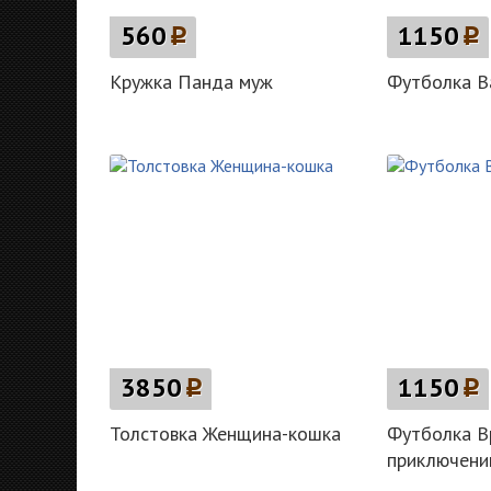
560
p
1150
p
Кружка Панда муж
Футболка 
3850
p
1150
p
Толстовка Женщина-кошка
Футболка В
приключени