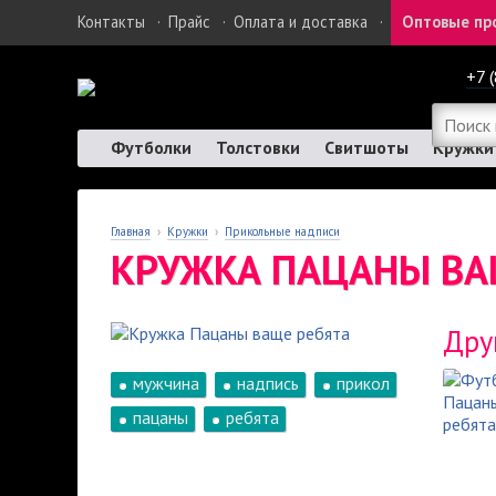
Контакты
·
Прайс
·
Оплата и доставка
·
Оптовые пр
+7 
Футболки
Толстовки
Свитшоты
Кружки
Главная
›
Кружки
›
Прикольные надписи
КРУЖКА ПАЦАНЫ ВА
Дру
мужчина
надпись
прикол
пацаны
ребята