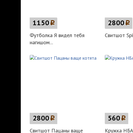
1150
p
2800
p
Футболка Я видел тебя
Свитшот Spi
нагишом...
2800
p
560
p
Свитшот Пацаны ваще
Кружка НБ