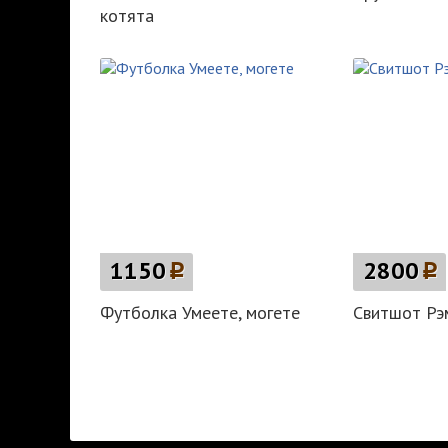
котята
1150
p
2800
p
Футболка Умеете, могете
Свитшот Рэ