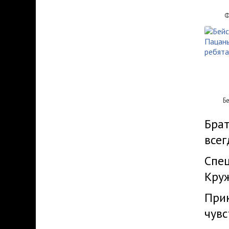
Ф
Б
Брат
всег
Спец
Круж
Прик
чув