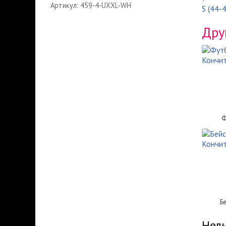
Артикул: 459-4-UXXL-WH
S (44-
Дру
Ф
Б
Нель