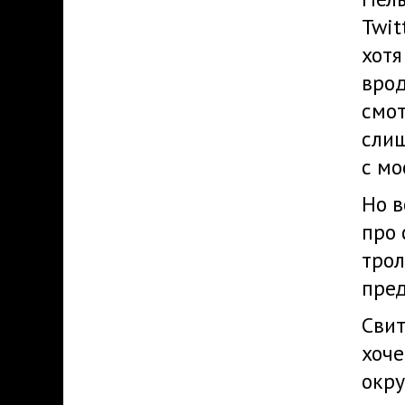
Twit
хотя
врод
смот
слиш
с мо
Но в
про 
трол
пред
Свит
хоче
окру