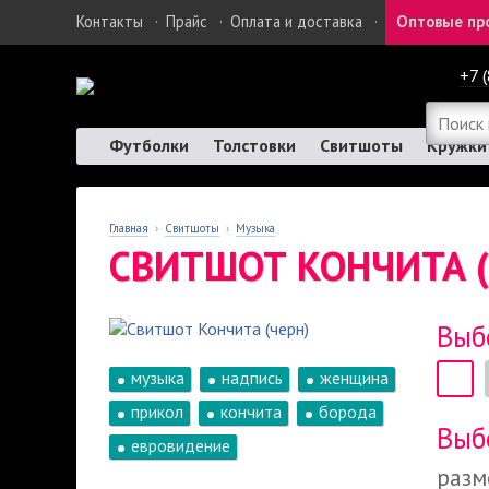
Контакты
·
Прайс
·
Оплата и доставка
·
Оптовые пр
+7 
Футболки
Толстовки
Свитшоты
Кружки
Главная
›
Свитшоты
›
Музыка
СВИТШОТ КОНЧИТА (
Выб
музыка
надпись
женщина
прикол
кончита
борода
Выб
евровидение
разм