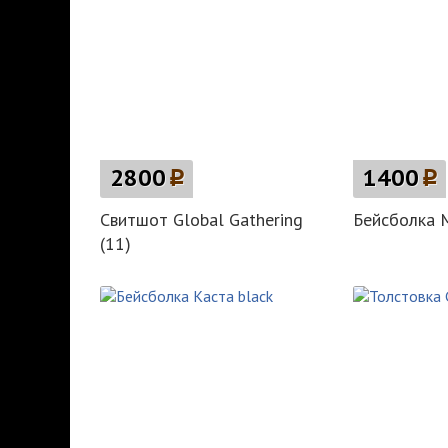
2800
p
1400
p
Свитшот Global Gathering
Бейсболка 
(11)