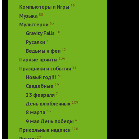
79
Компьютеры и Игры
88
Музыка
63
Мультгерои
18
Gravity Falls
7
Русалки
12
Ведьмы и феи
136
Парные принты
82
Праздники и события
28
Новый год!!!
29
Свадебные
7
23 февраля
109
День влюбленных
33
8 марта
4
9 мая День победы
126
Прикольные надписи
27
Россия