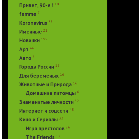
18
Привет, 90-е !
7
femme
35
Koronavirus
21
Именные
195
Новинки
46
Арт
5
Авто
18
Города России
16
Для беременых
16
Животные и Природа
6
Домашние питомцы
52
Знаменитые личности
48
Интернет и соцсети
33
Кино и Сериалы
26
Игра престолов
13
The Friends