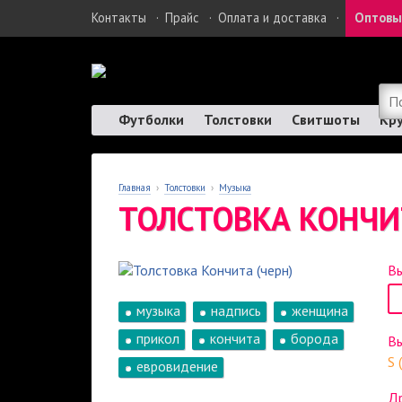
Контакты
·
Прайс
·
Оплата и доставка
·
Оптовы
Футболки
Толстовки
Свитшоты
Кр
Главная
›
Толстовки
›
Музыка
ТОЛСТОВКА КОНЧИТ
Вы
музыка
надпись
женщина
прикол
кончита
борода
В
S 
евровидение
Др