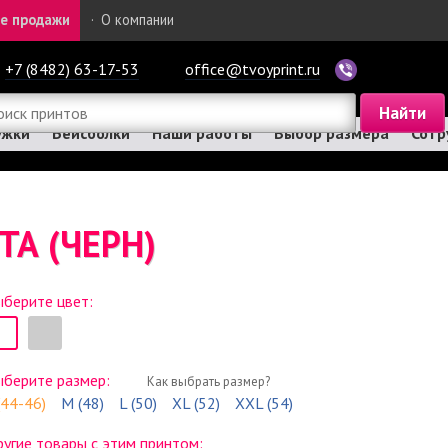
е продажи
·
О компании
+7 (8482) 63-17-53
office@tvoyprint.ru
ужки
Бейсболки
Наши работы
Выбор размера
Сотр
А (ЧЕРН)
берите цвет:
ыберите размер:
Как выбрать размер?
(44-46)
M (48)
L (50)
XL (52)
XXL (54)
угие товары с этим принтом: