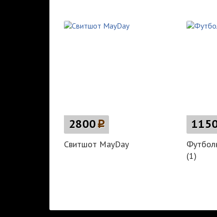
2800
p
115
Свитшот MayDay
Футболк
(1)