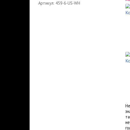
Артикул: 459-6-US-WH
Не
зн
та
не
го