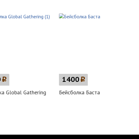
0
p
1400
p
а Global Gathering
Бейсболка Баста