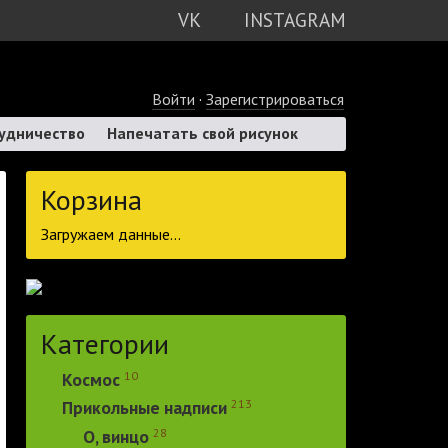
VK
INSTAGRAM
Войти
·
Зарегистрироваться
удничество
Напечатать свой рисунок
Корзина
Загружаем данные...
Категории
10
Космос
213
Прикольные надписи
28
О, винцо