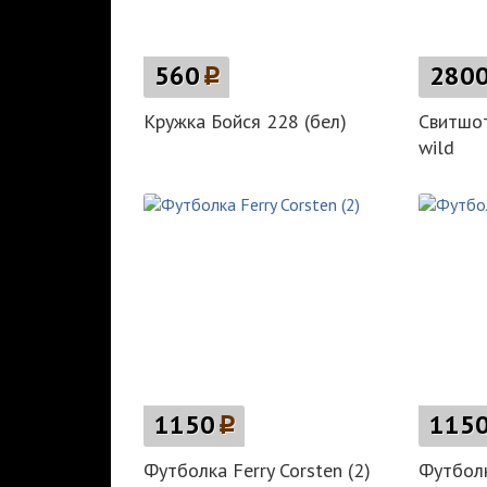
560
p
280
Кружка Бойся 228 (бел)
Свитшот
wild
1150
p
115
Футболка Ferry Corsten (2)
Футбол