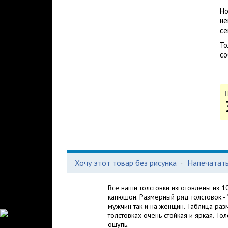
Но
не
се
То
со
Хочу этот товар без рисунка
·
Напечатать
Все наши толстовки изготовлены из 1
капюшон. Размерный ряд толстовок - "
мужчин так и на женщин. Таблица раз
толстовках очень стойкая и яркая. То
ощупь.