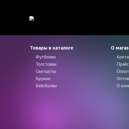
Товары в каталоге
О мага
Футболки
Конта
Толстовки
Прайс
Свитшоты
Оплат
Кружки
Оптов
Бейсболки
О ком