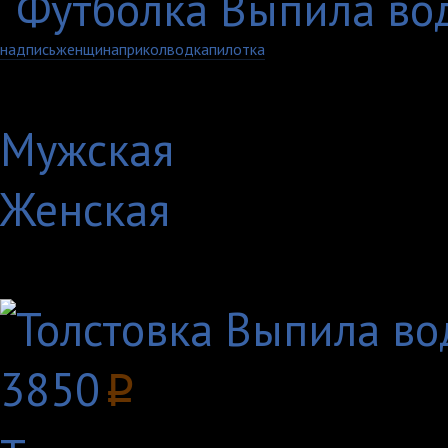
надпись
женщина
прикол
водка
пилотка
Артикул: 456-1-M-
Мужская
Женская
Другие товары с этим
3850
p