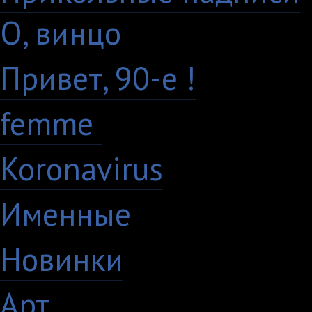
О, винцо
28
Привет, 90-е !
18
femme
7
Koronavirus
35
Именные
21
Новинки
195
Арт
46