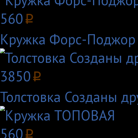
560
p
Кружка Форс-Поджор
3850
p
Толстовка Созданы др
560
p