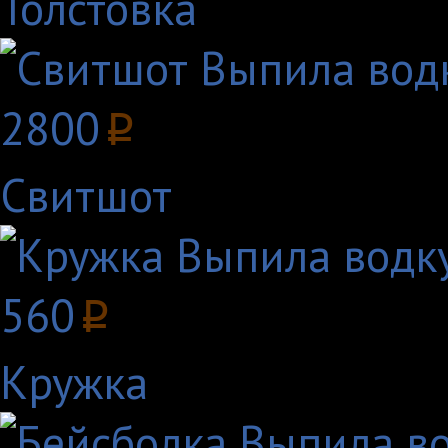
Толстовка
2800
p
Свитшот
560
p
Кружка