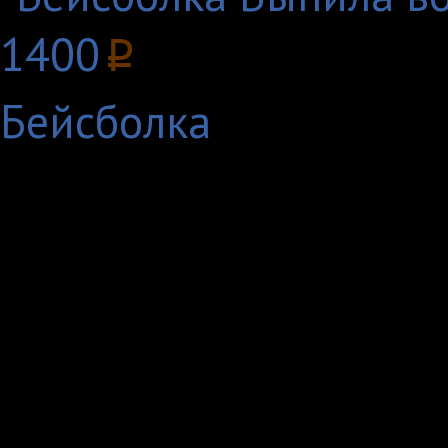
1400
p
Бейсболка
Сами футболки, на ко
стильные футболки дл
эластичные, удобные, 
сегодняшним девушка
возможное, чтобы де