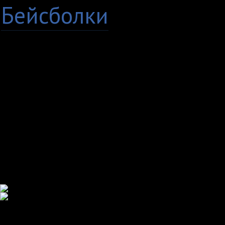
Бейсболки
+7 (8482) 63-17-53
Copyright © 2009 - 20
кружки Тольятти Самар
TvoyPrint.ru .
Копирование запреще