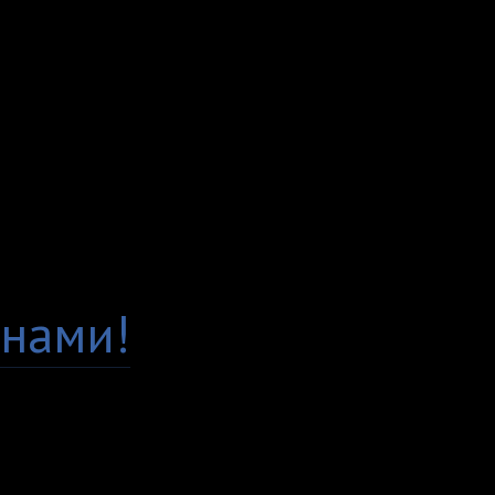
сидит по фигуре. Мы 
просим всех клиентов
Заказывая у нас, вы м
Гарантия качества
Есть вопросы по това
нами!
Доставка по всей Рос
Самовывоз, курьер ил