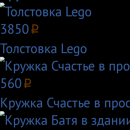
3850
p
Толстовка Lego
560
p
Кружка Счастье в про