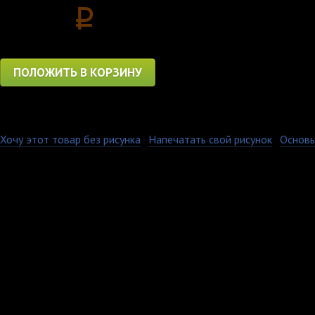
1150
p
ПОЛОЖИТЬ В КОРЗИНУ
Хочу этот товар без рисунка
·
Напечатать свой рисунок
·
Основы
Изображение на нашей
выцветает и не дефор
стирок в стиральной
воротник с добавлен