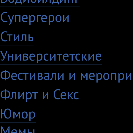
Супергерои
16
Стиль
59
Университетские
15
Фестивали и меропри
Флирт и Секс
24
Юмор
60
Мемы
28