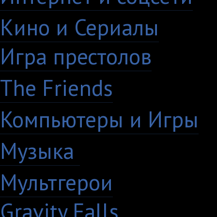
Кино и Сериалы
33
Игра престолов
26
The Friends
13
Компьютеры и Игры
7
Музыка
88
Мультгерои
63
Gravity Falls
18