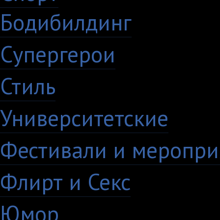
Бодибилдинг
1
Супергерои
16
Стиль
59
Университетские
15
Фестивали и меропри
Флирт и Секс
24
Юмор
60