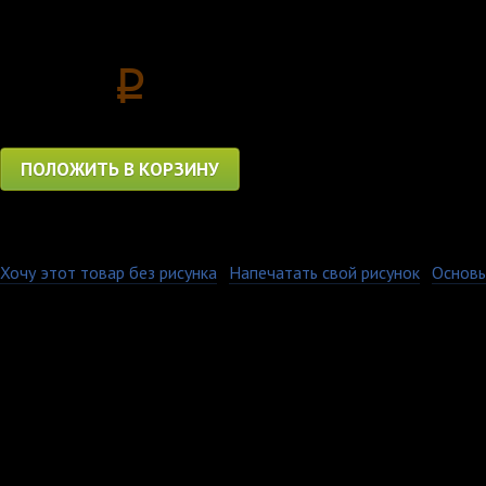
Цена
1150
p
ПОЛОЖИТЬ В КОРЗИНУ
Хочу этот товар без рисунка
·
Напечатать свой рисунок
·
Основы
Изображение на нашей
выцветает и не дефор
стирок в стиральной