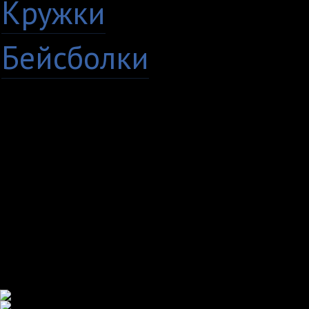
Кружки
Бейсболки
+7 (8482) 63-17-53
Copyright © 2009 - 20
кружки Тольятти Самар
TvoyPrint.ru .
Копирование запреще