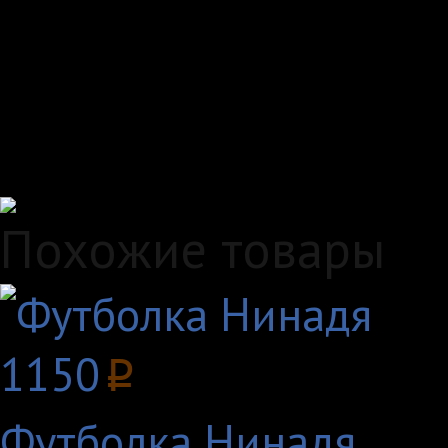
Самовывоз, курьер ил
любым удобным вам с
Удобные способы опл
Похожие товары
1150
p
Футболка Нинадя