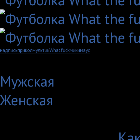
надпись
прикол
мультик
What
fuck
мики
маус
Артикул: 450-1-MXXL
Мужская
Женская
Выберите цвет:
Выберите размер:
Как