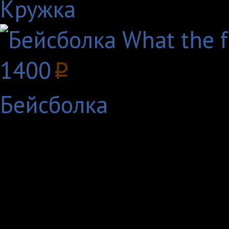
Кружка
1400
p
Бейсболка
Что может быть проще
на себя то, что имее
позиция, забавная шу
сообществу, все что 