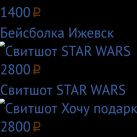
1400
p
Бейсболка Ижевск
2800
p
Свитшот STAR WARS
2800
p