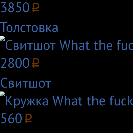
3850
p
Толстовка
2800
p
Свитшот
560
p