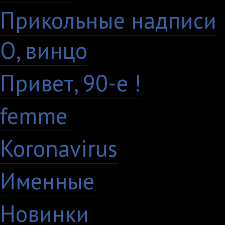
Прикольные надписи
О, винцо
28
Привет, 90-е !
18
femme
7
Koronavirus
35
Именные
21
Новинки
195