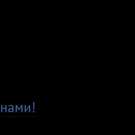
сидит по фигуре. Мы 
просим всех клиентов
Заказывая у нас, вы м
Гарантия качества
Есть вопросы по това
нами!
Доставка по всей Рос