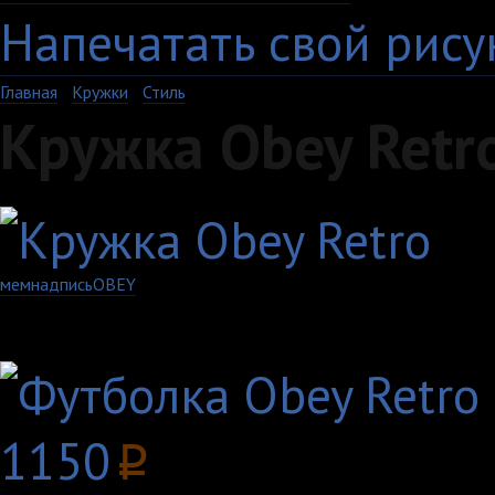
Напечатать свой рису
Главная
›
Кружки
›
Стиль
Кружка Obey Retr
мем
надпись
OBEY
Другие товары с этим
1150
p