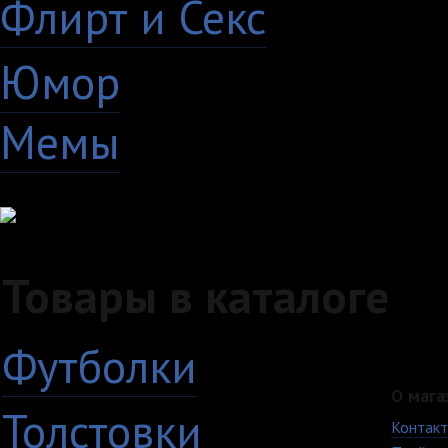
Флирт и Секс
24
Юмор
60
Мемы
28
Товары в каталоге
Футболки
О мага
Толстовки
Контак