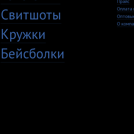
Прайс
Свитшоты
Оплата 
Оптовы
О компа
Кружки
Бейсболки
+7 (8482) 63-17-53
Copyright © 2009 - 20
кружки Тольятти Самар
TvoyPrint.ru .