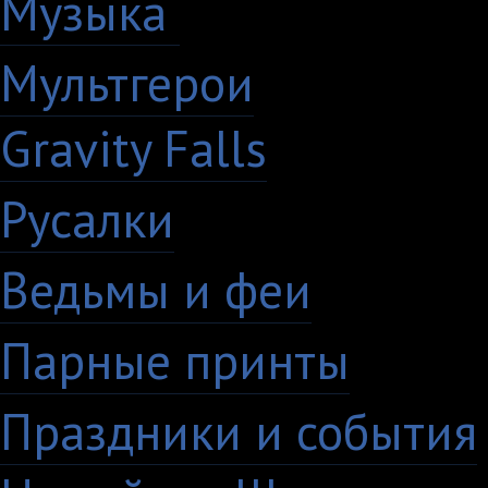
Музыка
88
Мультгерои
63
Gravity Falls
18
Русалки
7
Ведьмы и феи
12
Парные принты
136
Праздники и события