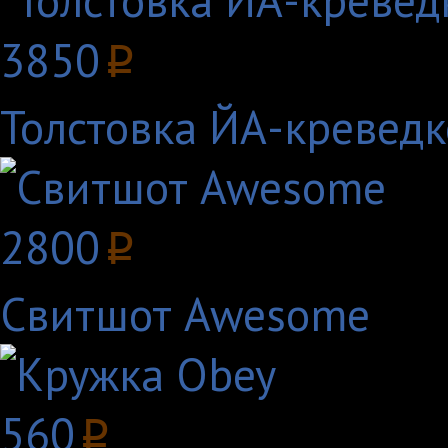
3850
p
Толстовка ЙА-креведк
2800
p
Свитшот Awesome
560
p