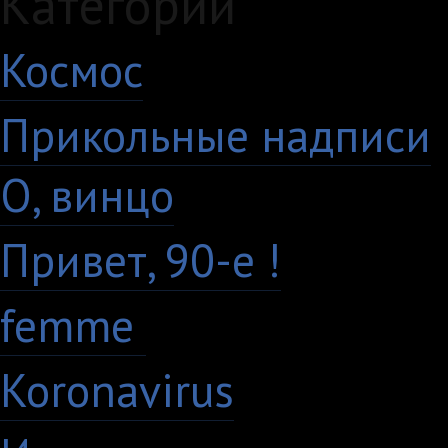
Категории
Космос
10
Прикольные надписи
О, винцо
28
Привет, 90-е !
18
femme
7
Koronavirus
35