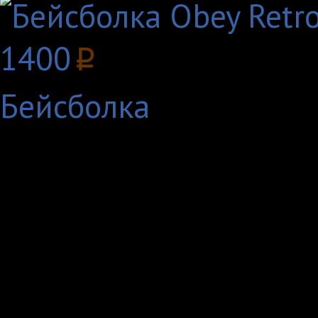
1400
p
Бейсболка
Andre the Giant - это
воплащен в скетчево
названием: Andre the 
Америка переснимает,