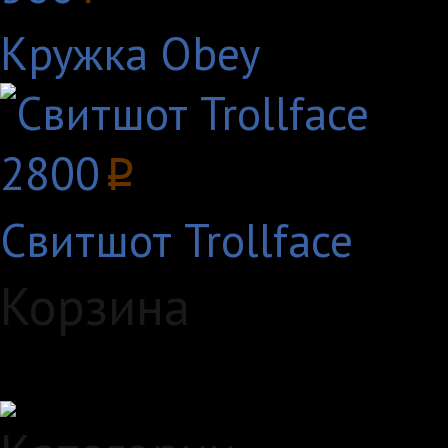
Кружка Obey
2800
p
Свитшот Trollface
Корзина
Загружаем данные...