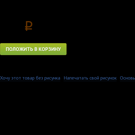
Цена
560
p
ПОЛОЖИТЬ В КОРЗИНУ
Хочу этот товар без рисунка
·
Напечатать свой рисунок
·
Основы
Керамическая кружка 
площади. Имеет глянц
Печать на кружках ос