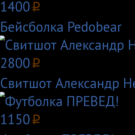
1400
p
Бейсболка Pedobear
2800
p
Свитшот Александр Н
1150
p