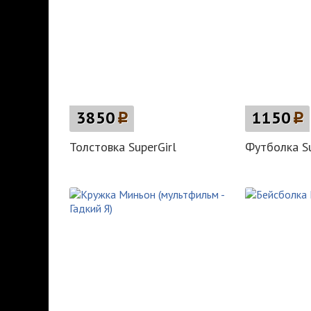
3850
p
1150
p
Толстовка SuperGirl
Футболка S