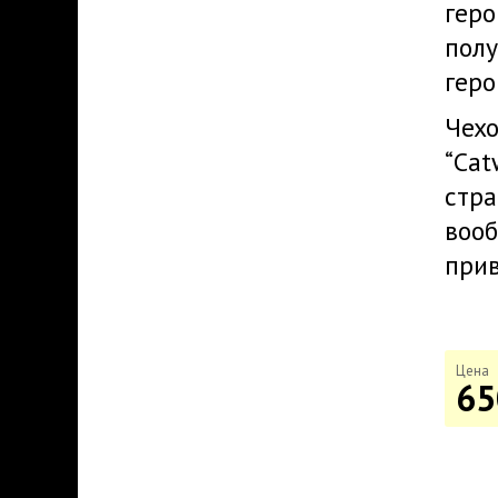
геро
полу
геро
Чех
“Cat
стра
вооб
прив
Цена
65