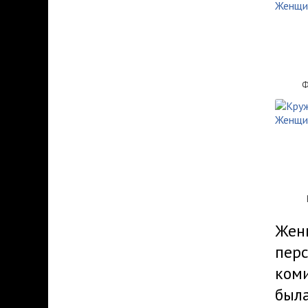
Ф
Женщ
перс
коми
была