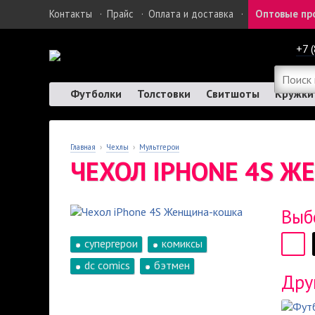
Контакты
·
Прайс
·
Оплата и доставка
·
Оптовые пр
+7 
Футболки
Толстовки
Свитшоты
Кружки
Главная
›
Чехлы
›
Мультгерои
ЧЕХОЛ IPHONE 4S 
Выб
супергерои
комиксы
dc comics
бэтмен
Дру