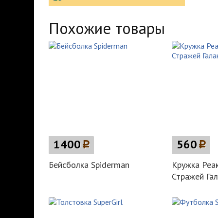
Похожие товары
1400
p
560
p
Бейсболка Spiderman
Кружка Реа
Стражей Га