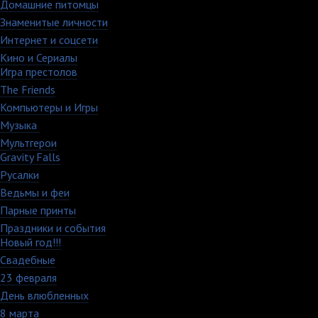
Домашние питомцы
6
Знаменитые личности
52
Интернет и соцсети
48
Кино и Сериалы
33
Игра престолов
26
The Friends
13
Компьютеры и Игры
79
Музыка
88
Мультгерои
63
Gravity Falls
18
Русалки
7
Ведьмы и феи
12
Парные принты
136
Праздники и события
82
Новый год!!!
28
Свадебные
29
23 февраля
7
День влюбленных
109
8 марта
33