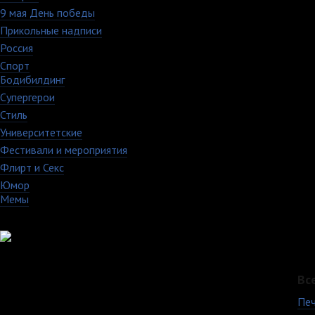
9 мая День победы
4
Прикольные надписи
126
Россия
27
Спорт
50
Бодибилдинг
1
Супергерои
16
Стиль
59
Университетские
15
Фестивали и мероприятия
40
Флирт и Секс
24
Юмор
60
Мемы
28
Вс
Печ