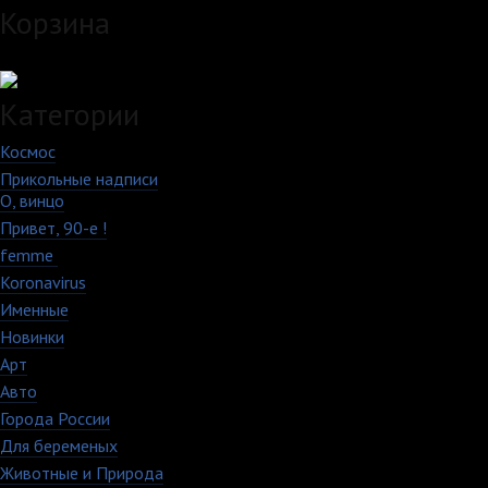
Корзина
Загружаем данные...
Категории
Космос
10
Прикольные надписи
213
О, винцо
28
Привет, 90-е !
18
femme
7
Koronavirus
35
Именные
21
Новинки
195
Арт
46
Авто
5
Города России
18
Для беременых
16
Животные и Природа
16