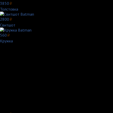
3850
p
Толстовка
2800
p
Свитшот
560
p
Кружка
С момента своего появления Бэтмен почти сразу обрёл популяр
вариантов различного толкования персонажа. После выхода те
протяжении многих лет.
В 1980-х годах было решено вернуть более зловещий вид Тёмно
Тёмного рыцаря) авторства Фрэнка Миллера. Образ, переписан
режиссёра Кристофера Нолана, которые позволили возродить 
Бейсболка Batman - для ценителей.
Как культурная икона Бэтмен был адаптирован для кино, телевид
одежда. В мае 2011 года Бэтмен занял 2 место в списке «Сто л
Цена