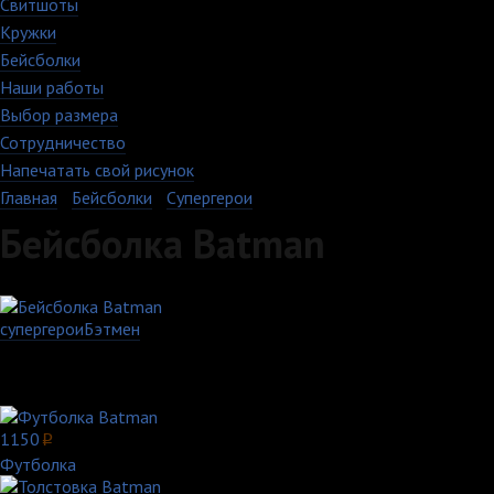
Свитшоты
Кружки
Бейсболки
Наши работы
Выбор размера
Сотрудничество
Напечатать свой рисунок
Главная
›
Бейсболки
›
Супергерои
Бейсболка Batman
супергерои
Бэтмен
Артикул: 422-5-U-BK
Выберите цвет:
Другие товары с этим принтом:
1150
p
Футболка