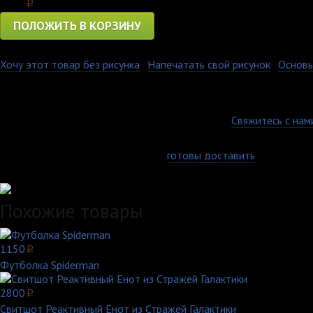
1400
p
ПОЛОЖИТЬ В КОРЗИНУ
Хочу этот товар без рисунка
·
Напечатать свой рисунок
·
Основы
Кепка велюровая имеет классический крой, высокую плотность 
термопечати, нанесение на кепки очень стойкое и может быть 
Гарантия качества
Есть вопросы по товару, оплате или доставке?
Свяжитесь с нам
Доставка по всей России
Самовывоз, курьер или почта - мы
готовы доставить
заказ любы
Удобные способы оплаты
Похожие товары
1150
p
Футболка Spiderman
2800
p
Свитшот Реактивный Енот из Стражей Галактики