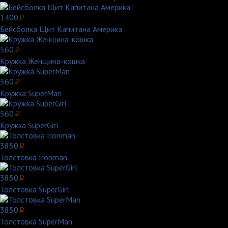
1400
p
Бейсболка Щит Капитана Америка
560
p
Кружка Женщина-кошка
560
p
Кружка SuperMan
560
p
Кружка SuperGirl
3850
p
Толстовка Ironman
3850
p
Толстовка SuperGirl
3850
p
Толстовка SuperMan