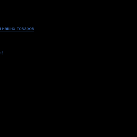
 наших товаров
и металлический замок сзади, позволяющий легко регулировать 
подвергнуто многократным стиркам без боязни повредить рисуно
и!
м удобным вам способом.