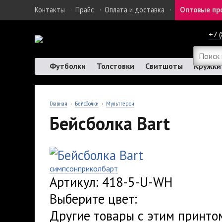
Контакты
·
Прайс
·
Оплата и доставка
·
Оптовые пр
+7 
Футболки
Толстовки
Свитшоты
Кружки
Главная
›
Бейсболки
›
Мультгерои
Бейсболка Bart
симпсон
прикол
барт
Артикул: 418-5-U-WH
Выберите цвет:
Другие товары с этим принто