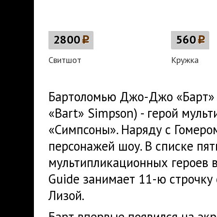
2800
p
560
p
Свитшот
Кружка
Бартоломью Джо-Джо «Барт» С
«Bart» Simpson) - герой муль
«Симпсоны». Наряду с Гомеро
персонажей шоу. В списке пя
мультипликационных героев в
Guide занимает 11-ю строчку 
Лизой.
Барт впервые появился на экр