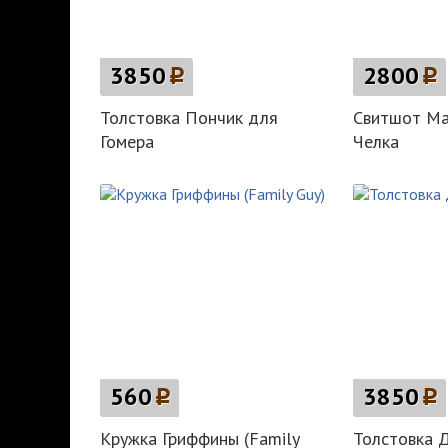
3850
p
2800
p
Толстовка Пончик для
Свитшот Ма
Гомера
Челка
560
p
3850
p
Кружка Гриффины (Family
Толстовка 