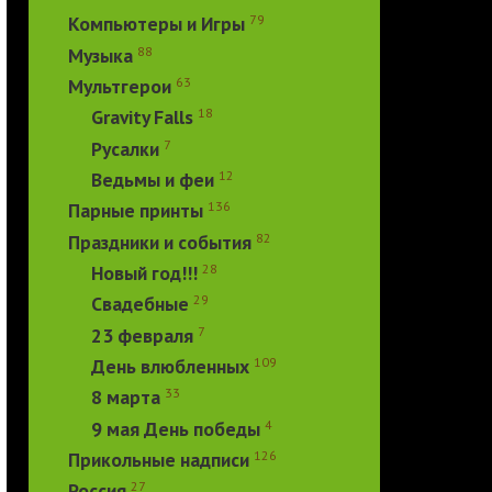
79
Компьютеры и Игры
88
Музыка
63
Мультгерои
18
Gravity Falls
7
Русалки
12
Ведьмы и феи
136
Парные принты
82
Праздники и события
28
Новый год!!!
29
Свадебные
7
23 февраля
109
День влюбленных
33
8 марта
4
9 мая День победы
126
Прикольные надписи
27
Россия