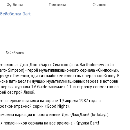
Футболка
Толстовка
Свитшот
Бейсболка
ртоломью Джо-Джо «Барт» Симпсон (англ. Bartholomew Jo-Jo
art» Simpson) - герой мультипликационного сериала «Симпсоны».
ряду с Гомером, один из наиболее известных персонажей шоу. В
иске пятидесяти лучших мультипликационных героев в истории
 версии журнала TV Guide занимает 11-ю строчку совместно со
оей сестрой Лизой.
рт впервые появился на экране 19 апреля 1987 года в
роткометражной серии «Good Night».
зможны вариации второго имени Джо-ДжоДжей (Jo-JoJayJ.).
я поклонников сериала на все времена - Кружка Bart!