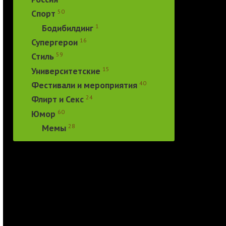
50
Спорт
1
Бодибилдинг
16
Супергерои
59
Стиль
15
Университетские
40
Фестивали и мероприятия
24
Флирт и Секс
60
Юмор
28
Мемы