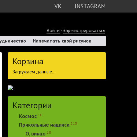
VK
INSTAGRAM
Войти
·
Зарегистрироваться
удничество
Напечатать свой рисунок
Корзина
Загружаем данные...
Категории
10
Космос
213
Прикольные надписи
28
О, винцо