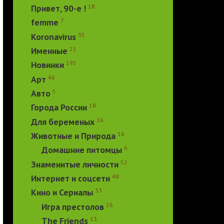
18
Привет, 90-е !
7
femme
35
Koronavirus
21
Именные
195
Новинки
46
Арт
5
Авто
18
Города России
16
Для беременых
16
Животные и Природа
6
Домашние питомцы
52
Знаменитые личности
48
Интернет и соцсети
33
Кино и Сериалы
26
Игра престолов
13
The Friends