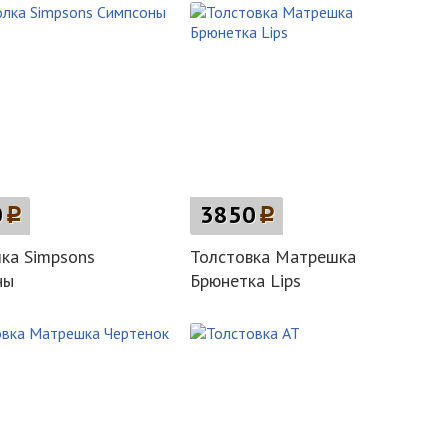
0
p
3850
p
ка Simpsons
Толстовка Матрешка
ны
Брюнетка Lips