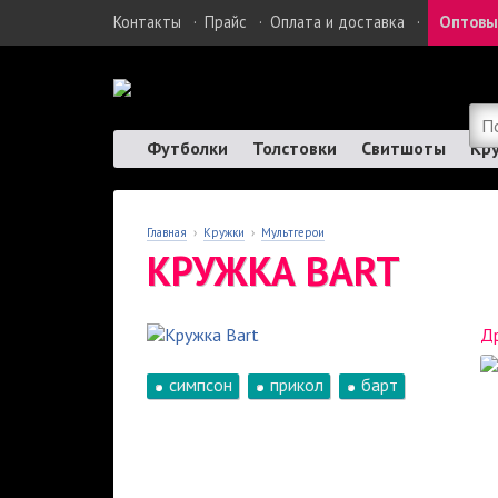
Контакты
·
Прайс
·
Оплата и доставка
·
Оптовы
Футболки
Толстовки
Свитшоты
Кр
Главная
›
Кружки
›
Мультгерои
КРУЖКА BART
Др
симпсон
прикол
барт