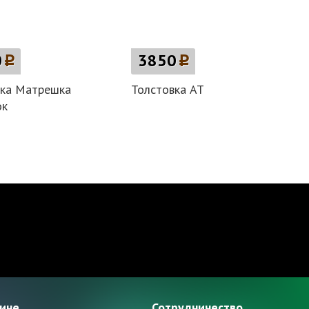
0
p
3850
p
вка Матрешка
Толстовка AT
ок
зине
Сотрудничество