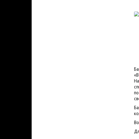
Ба
«B
На
сп
по
св
Ба
ко
Во
Дл