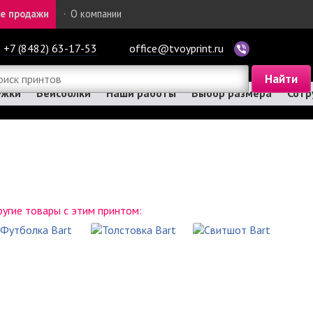
е продажи
·
О компании
+7 (8482) 63-17-53
office@tvoyprint.ru
ужки
Бейсболки
Наши работы
Выбор размера
Сотр
угие товары с этим принтом: