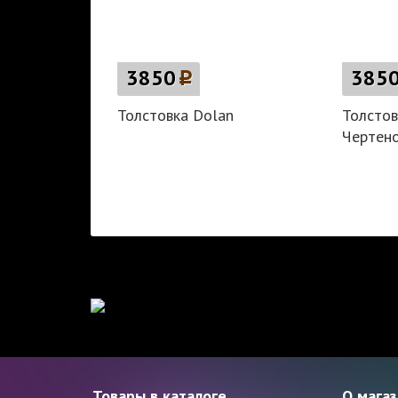
3850
p
385
Толстовка Dolan
Толсто
Чертен
Товары в каталоге
О мага