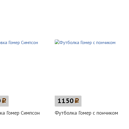
0
p
1150
p
ка Гомер Симпсон
Футболка Гомер с пончиком