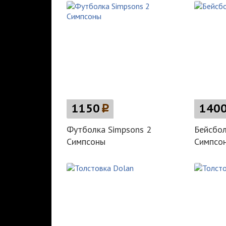
1150
p
140
Футболка Simpsons 2
Бейсбол
Симпсоны
Симпсо