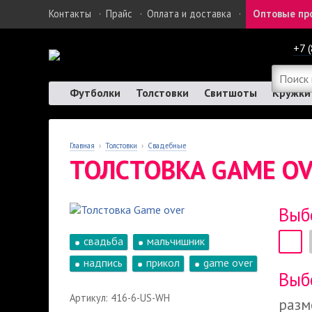
Контакты
·
Прайс
·
Оплата и доставка
·
Оптовые пр
+7 
Футболки
Толстовки
Свитшоты
Кружки
Главная
›
Толстовки
›
Свадебные
ТОЛСТОВКА GAME O
Выб
свадьба
мальчишник
надпись
прикол
game over
Выб
Артикул: 416-6-US-WH
разм