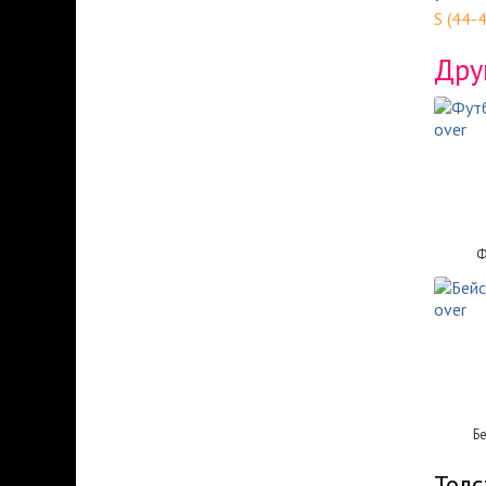
S (44-
Дру
Ф
Б
Толс