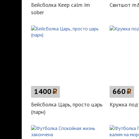
Бейсболка Keep calm Im
Свитшот m
sober
1400
p
660
p
Бейсболка Царь, просто царь
Кружка подт
(парн)