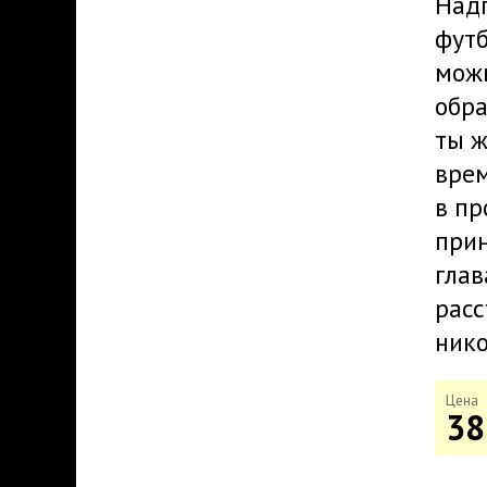
Надп
футб
мож
обра
ты ж
врем
в пр
прин
глав
расс
нико
Цена
38