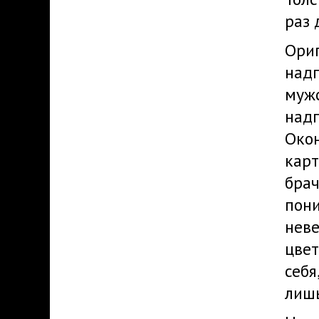
раз 
Ориг
надп
мужс
надп
Окон
карт
бра
пони
неве
цвет
себя
лишь