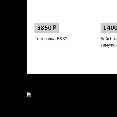
3850
p
140
Толстовка B8BS
Бейсбол
замуже