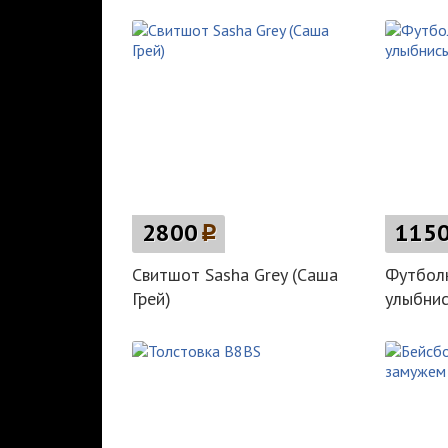
2800
p
115
Свитшот Sasha Grey (Саша
Футболк
Грей)
улыбнис