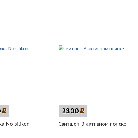
0
p
2800
p
а No silikon
Свитшот В активном поиске