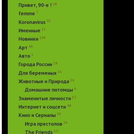
18
Привет, 90-е !
7
femme
35
Koronavirus
21
Именные
195
Новинки
46
Арт
5
Авто
18
Города России
16
Для беременых
16
Животные и Природа
6
Домашние питомцы
52
Знаменитые личности
48
Интернет и соцсети
33
Кино и Сериалы
26
Игра престолов
13
The Friends