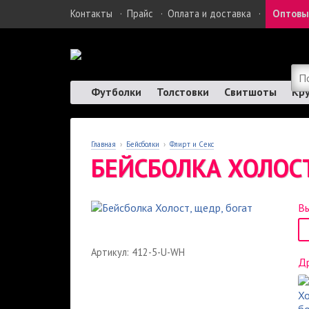
Контакты
·
Прайс
·
Оплата и доставка
·
Оптовы
Футболки
Толстовки
Свитшоты
Кр
Главная
›
Бейсболки
›
Флирт и Секс
БЕЙСБОЛКА ХОЛОСТ
Вы
Артикул: 412-5-U-WH
Др