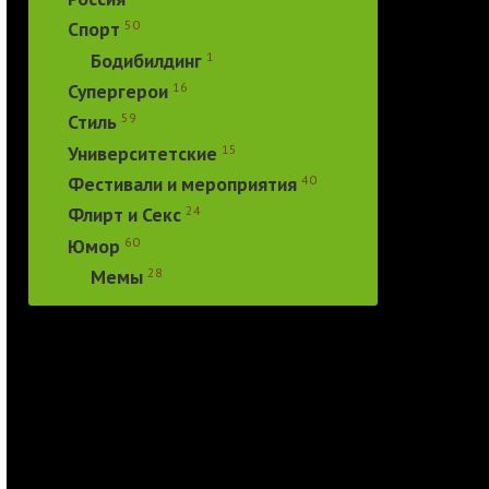
50
Спорт
1
Бодибилдинг
16
Супергерои
59
Стиль
15
Университетские
40
Фестивали и мероприятия
24
Флирт и Секс
60
Юмор
28
Мемы