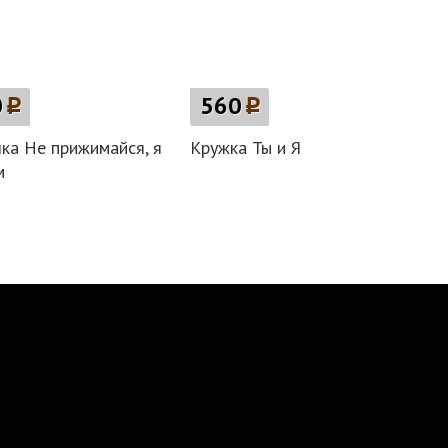
0
p
560
p
ка Не прижимайся, я
Кружка Ты и Я
м