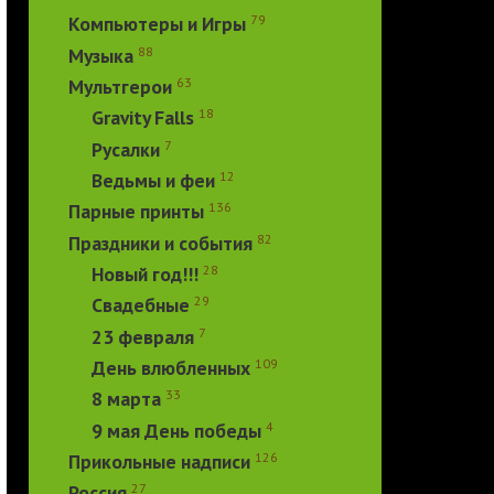
79
Компьютеры и Игры
88
Музыка
63
Мультгерои
18
Gravity Falls
7
Русалки
12
Ведьмы и феи
136
Парные принты
82
Праздники и события
28
Новый год!!!
29
Свадебные
7
23 февраля
109
День влюбленных
33
8 марта
4
9 мая День победы
126
Прикольные надписи
27
Россия