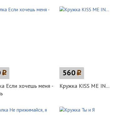
0
p
560
p
а Если хочешь меня -
Кружка KISS ME IN...
ь