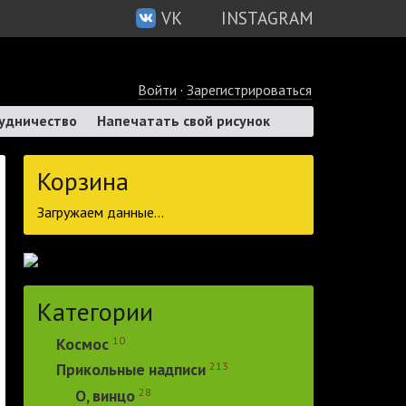
VK
INSTAGRAM
Войти
·
Зарегистрироваться
удничество
Напечатать свой рисунок
Корзина
Загружаем данные...
Категории
10
Космос
213
Прикольные надписи
28
О, винцо