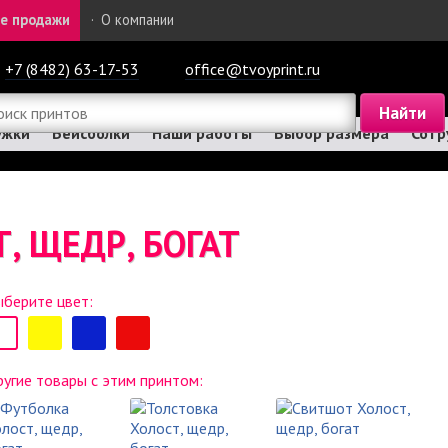
е продажи
·
О компании
+7 (8482) 63-17-53
office@tvoyprint.ru
ужки
Бейсболки
Наши работы
Выбор размера
Сотр
, ЩЕДР, БОГАТ
берите цвет:
угие товары с этим принтом: