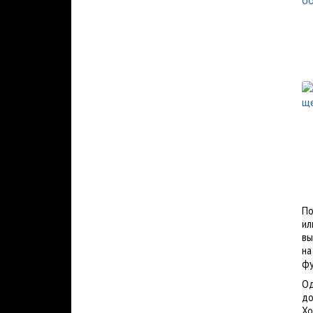
По
ил
вы
на
фу
Од
до
Хо