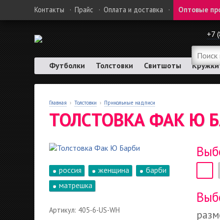
Контакты
·
Прайс
·
Оплата и доставка
·
Оптовые пр
+7 
Футболки
Толстовки
Свитшоты
Кружки
Главная
›
Толстовки
›
Прикольные надписи
ТОЛСТОВКА ФАК Ю 
Выб
россия
женщина
барби
матрешка
Выб
Артикул: 405-6-US-WH
разм