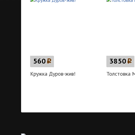
560
p
3850
p
Кружка Дуров-жив!
Толстовка М