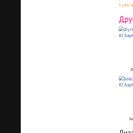
S (44-
Дру
Ф
Б
Диза