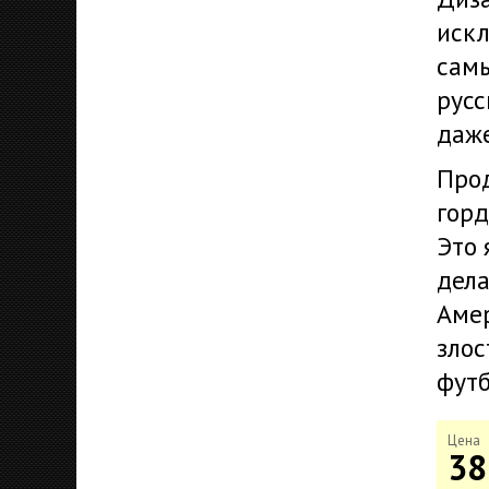
искл
самы
русс
даже
Прод
горд
Это 
дела
Амер
злос
футб
Цена
38