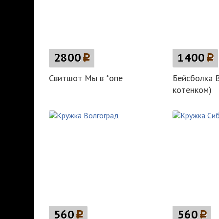
2800
p
1400
p
Свитшот Мы в *опе
Бейсболка 
котенком)
560
p
560
p