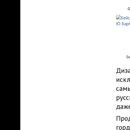
Ф
Б
Диз
искл
самы
русс
даже
Прод
горд