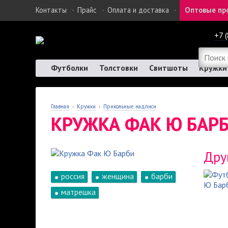
Контакты
·
Прайс
·
Оплата и доставка
·
Оптовые пр
+7 
Футболки
Толстовки
Свитшоты
Кружки
Главная
›
Кружки
›
Прикольные надписи
КРУЖКА ФАК Ю БАР
Дру
россия
женщина
барби
матрешка