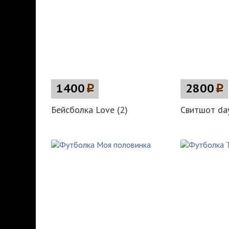
1400
p
2800
p
Бейсболка Love (2)
Свитшот day