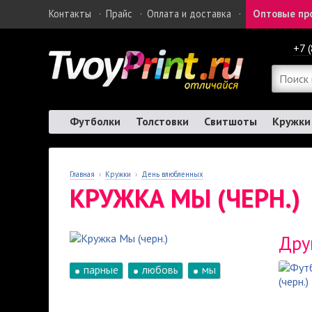
Контакты
·
Прайс
·
Оплата и доставка
·
Оптовые пр
+7 
Футболки
Толстовки
Свитшоты
Кружки
Главная
›
Кружки
›
День влюбленных
КРУЖКА МЫ (ЧЕРН.)
Дру
парные
любовь
мы