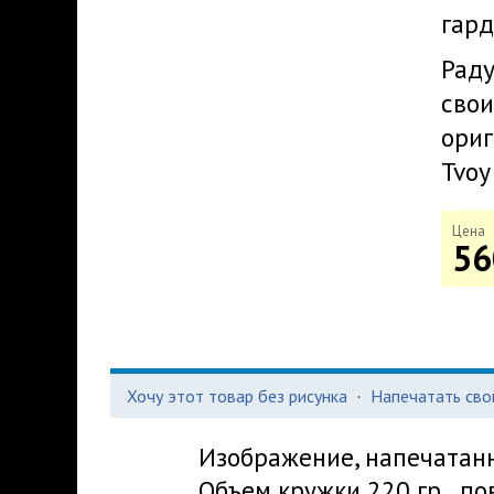
гард
Раду
свои
ориг
Tvoy
Цена
56
Хочу этот товар без рисунка
·
Напечатать сво
Изображение, напечатанно
Объем кружки 220 гр., по