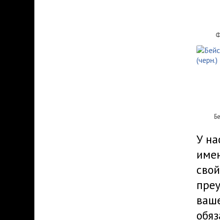
Ф
Б
У на
имен
свой
преу
ваш
обяз