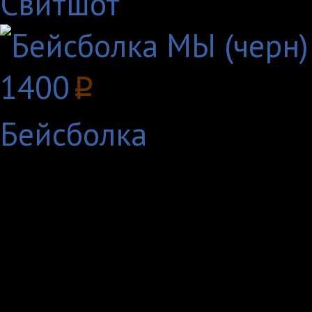
Свитшот
1400
p
Бейсболка
Парные футболки для
вашей второй полови
свадьбы, да и просто
вашу преданность и л