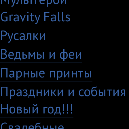
Gravity Falls
18
Русалки
7
Ведьмы и феи
12
Парные принты
136
Праздники и события
Новый год!!!
28
Свадебные
29