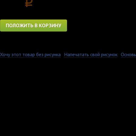
560
p
ПОЛОЖИТЬ В КОРЗИНУ
Хочу этот товар без рисунка
·
Напечатать свой рисунок
·
Основы
Керамическая кружка 
площади. Имеет глянц
Печать на кружках ос
при котором изображе