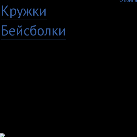
О компа
Кружки
Бейсболки
+7 (8482) 63-17-53
Copyright © 2009 - 20
кружки Тольятти Самар
TvoyPrint.ru .
Копирование запреще