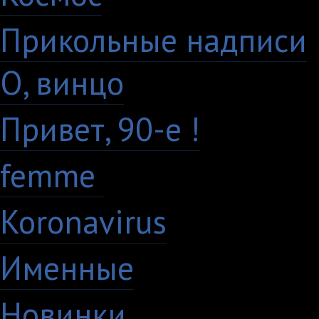
Прикольные надписи
О, винцо
28
Привет, 90-е !
18
femme
7
Koronavirus
35
Именные
21
Новинки
195