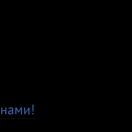
протяжении всего вре
"Премиум", а значит б
постоянно следим за 
вы по достоинству это
Гарантия качества
Есть вопросы по това
нами!
Доставка по всей Рос