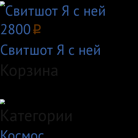
2800
p
Свитшот Я с ней
Корзина
Загружаем данные...
Категории
Космос
10