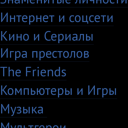
Интернет и соцсети
4
Кино и Сериалы
33
Игра престолов
26
The Friends
13
Компьютеры и Игры
7
Музыка
88
Мультгерои
63