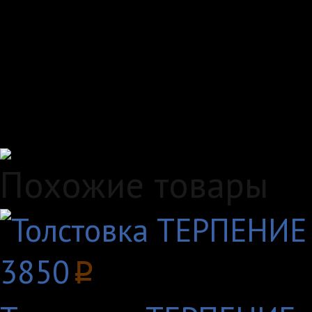
Самовывоз, курьер ил
любым удобным вам с
Удобные способы опл
Похожие товары
3850
p