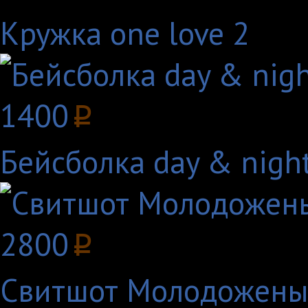
Кружка one love 2
1400
p
Бейсболка day & night
2800
p
Свитшот Молодожены 