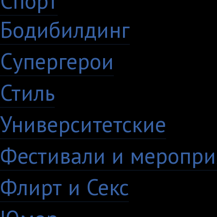
Спорт
50
Бодибилдинг
1
Супергерои
16
Стиль
59
Университетские
15
Фестивали и меропри
Флирт и Секс
24