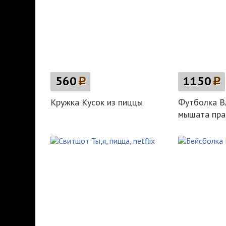
560
p
1150
p
Кружка Кусок из пиццы
Футболка В
мышата пра