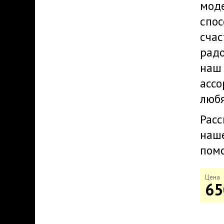
мод
спо
сча
рад
наш 
асс
любя
Расс
наш
помо
Цена
65