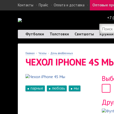
Контакты
·
Прайс
·
Оплата и доставка
·
Оптовые пр
+7 
Футболки
Толстовки
Свитшоты
Кружки
Главная
›
Чехлы
›
День влюбленных
ЧЕХОЛ IPHONE 4S М
Выб
парные
любовь
мы
Дру