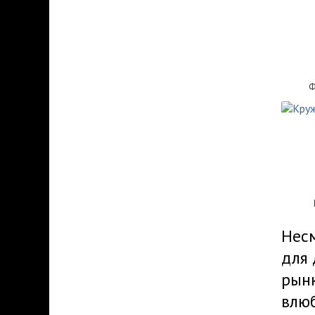
Ф
Несм
для 
рынк
влюб