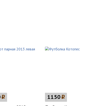
0
p
1150
p