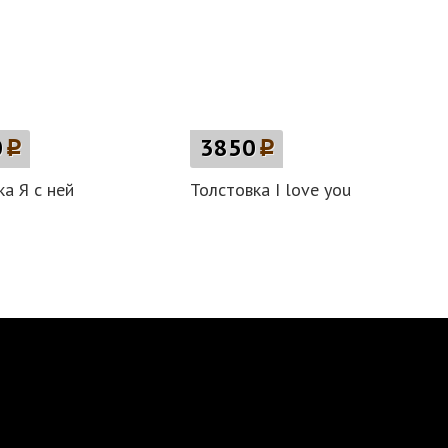
0
p
3850
p
а Я с ней
Толстовка I love you