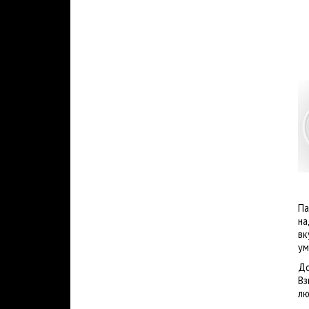
Па
на
вк
ум
До
Вз
лю