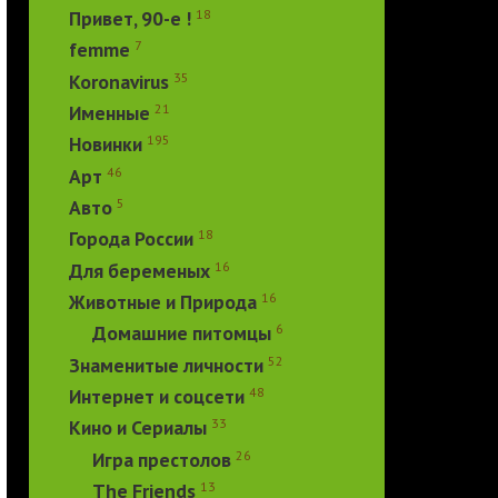
18
Привет, 90-е !
7
femme
35
Koronavirus
21
Именные
195
Новинки
46
Арт
5
Авто
18
Города России
16
Для беременых
16
Животные и Природа
6
Домашние питомцы
52
Знаменитые личности
48
Интернет и соцсети
33
Кино и Сериалы
26
Игра престолов
13
The Friends