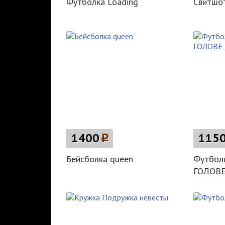
Футболка Loading
Свитшот
1400
p
115
Бейсболка queen
Футбол
ГОЛОВ