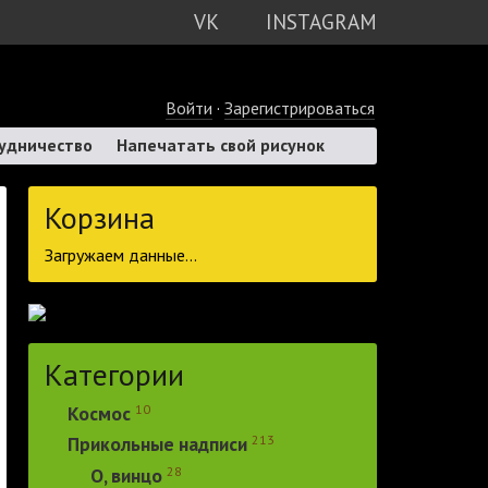
VK
INSTAGRAM
Войти
·
Зарегистрироваться
удничество
Напечатать свой рисунок
Корзина
Загружаем данные...
Категории
10
Космос
213
Прикольные надписи
28
О, винцо