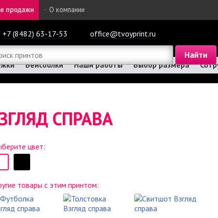
е продажи
·
О компании
+7 (8482) 63-17-53
office@tvoyprint.ru
ужки
Бейсболки
Наши работы
Выбор размера
Сотр
ВЗГЛЯД СПРАВА
берите цвет:
угие товары с этим принтом: