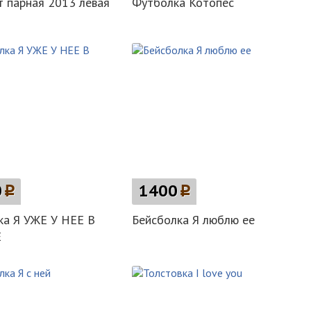
 парная 2013 левая
Футболка Котопес
0
p
1400
p
ка Я УЖЕ У НЕЕ В
Бейсболка Я люблю ее
Е