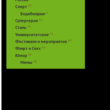
50
Спорт
1
Бодибилдинг
16
Супергерои
59
Стиль
15
Университетские
40
Фестивали и мероприятия
24
Флирт и Секс
60
Юмор
28
Мемы