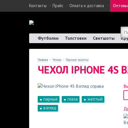
Контакты
·
Прайс
·
Оплата и доставка
·
Оптовы
Футболки
Толстовки
Свитшоты
Кр
Главная
›
Чехлы
›
Парные принты
ЧЕХОЛ IPHONE 4S 
Вы
парные
глаза
желтый
взгляд
Др