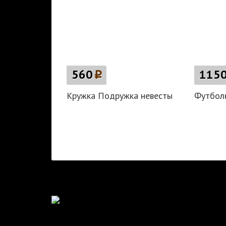
560
p
115
Кружка Подружка невесты
Футболк