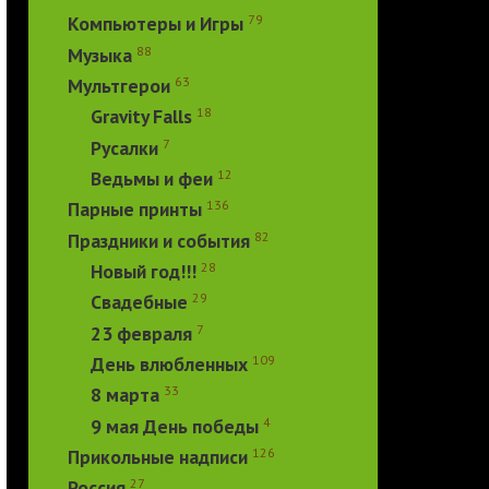
79
Компьютеры и Игры
88
Музыка
63
Мультгерои
18
Gravity Falls
7
Русалки
12
Ведьмы и феи
136
Парные принты
82
Праздники и события
28
Новый год!!!
29
Свадебные
7
23 февраля
109
День влюбленных
33
8 марта
4
9 мая День победы
126
Прикольные надписи
27
Россия