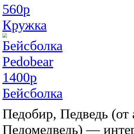
560
p
Кружка
1400
p
Бейсболка
Педобир, Педведь (от 
Педомедведь) — интер