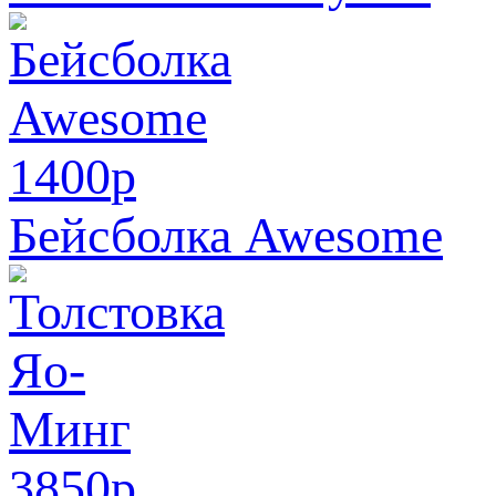
1400
p
Бейсболка Awesome
3850
p