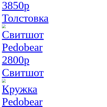
3850
p
Толстовка
2800
p
Свитшот