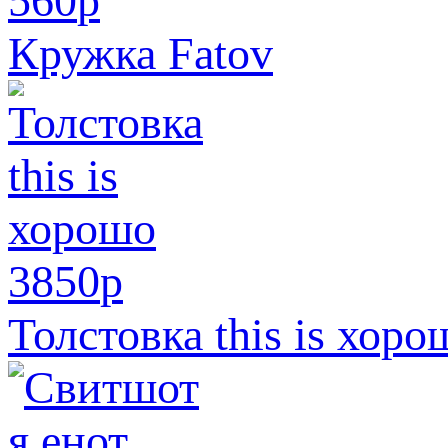
560
p
Кружка Fatov
3850
p
Толстовка this is хоро