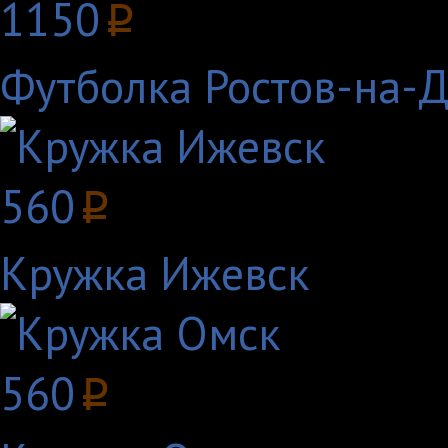
1150
p
Футболка Ростов-на-
560
p
Кружка Ижевск
560
p