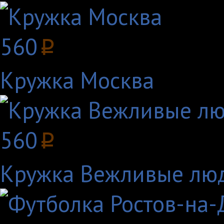
560
p
Кружка Москва
560
p
Кружка Вежливые люди