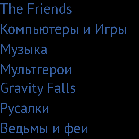
The Friends
13
Компьютеры и Игры
7
Музыка
88
Мультгерои
63
Gravity Falls
18
Русалки
7
Ведьмы и феи
12