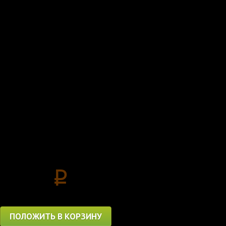
- Первая колом, втора
Для любителей горечи
духе - Бейсболка ВО
Цена
1400
p
ПОЛОЖИТЬ В КОРЗИНУ