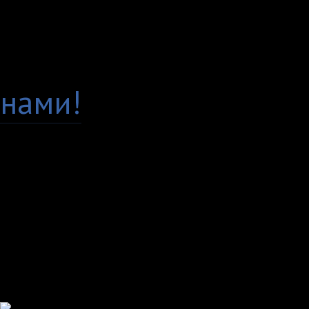
Гарантия качества
Есть вопросы по това
нами!
Доставка по всей Рос
Самовывоз, курьер ил
любым удобным вам с
Удобные способы опл