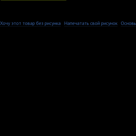
Хочу этот товар без рисунка
·
Напечатать свой рисунок
·
Основы
Кепка велюровая имее
и металлический замо
регулировать размер.
методом термопечати,
может быть подвергн
повредить рисунок.