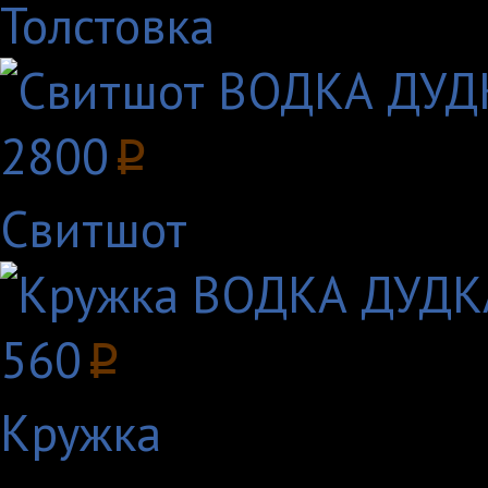
Толстовка
2800
p
Свитшот
560
p
Кружка