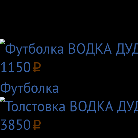
Выберите цвет:
Другие товары с этим
1150
p
Футболка
3850
p