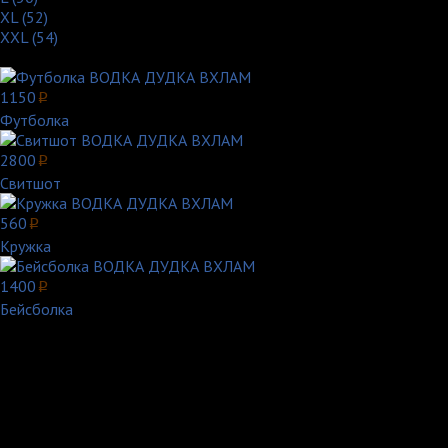
XL (52)
XXL (54)
Другие товары с этим принтом:
1150
p
Футболка
2800
p
Свитшот
560
p
Кружка
1400
p
Бейсболка
Вот так прикол...
Водка в литературе и фольклоре:
"В XIII веке водку считали влажным извлечением из философско
Я опрокидываю в горло стакан. Захлебываюсь пламенем и гореч