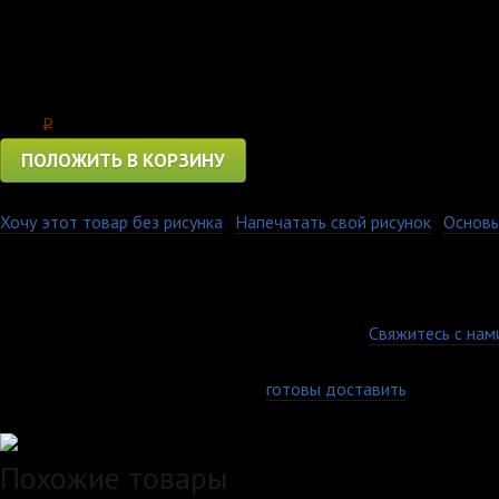
- Первая колом, вторая соколом, третья мелкой пташечкой".
Для любителей горечительного и прикольных надписей в этом
Цена
3850
p
ПОЛОЖИТЬ В КОРЗИНУ
Хочу этот товар без рисунка
·
Напечатать свой рисунок
·
Основы
Толстовка с капюшоном очень мягкая, удобная и имеет карман 
толстовка отлично сидела, но в тоже время не была тонкой и 
размерный ряд для мужчин и женщин. Размерная сетка представ
Гарантия качества
Есть вопросы по товару, оплате или доставке?
Свяжитесь с нам
Доставка по всей России
Самовывоз, курьер или почта - мы
готовы доставить
заказ любы
Удобные способы оплаты
Похожие товары