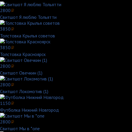
2800
p
Свитшот Я люблю Тольятти
3850
p
Толстовка Крылья советов
3850
p
Толстовка Красноярск
2800
p
Свитшот Овечкин (1)
2800
p
Свитшот Локомотив (1)
1150
p
Футболка Нижний Новгород
2800
p
Свитшот Мы в *опе