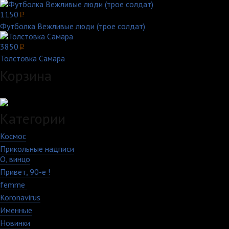
1150
p
Футболка Вежливые люди (трое солдат)
3850
p
Толстовка Самара
Корзина
Загружаем данные...
Категории
Космос
10
Прикольные надписи
213
О, винцо
28
Привет, 90-е !
18
femme
7
Koronavirus
35
Именные
21
Новинки
195