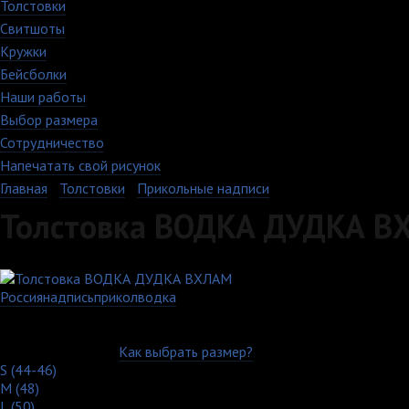
Толстовки
Свитшоты
Кружки
Бейсболки
Наши работы
Выбор размера
Сотрудничество
Напечатать свой рисунок
Главная
›
Толстовки
›
Прикольные надписи
Толстовка ВОДКА ДУДКА 
Россия
надпись
прикол
водка
Артикул: 340-6-UXXL-WH
Выберите цвет:
Выберите размер:
Как выбрать размер?
S (44-46)
M (48)
L (50)