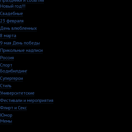
Праздники и события
82
Новый год!!!
28
Свадебные
29
23 февраля
7
День влюбленных
109
8 марта
33
9 мая День победы
4
Прикольные надписи
126
Россия
27
Спорт
50
Бодибилдинг
1
Супергерои
16
Стиль
59
Университетские
15
Фестивали и мероприятия
40
Флирт и Секс
24
Юмор
60
Мемы
28