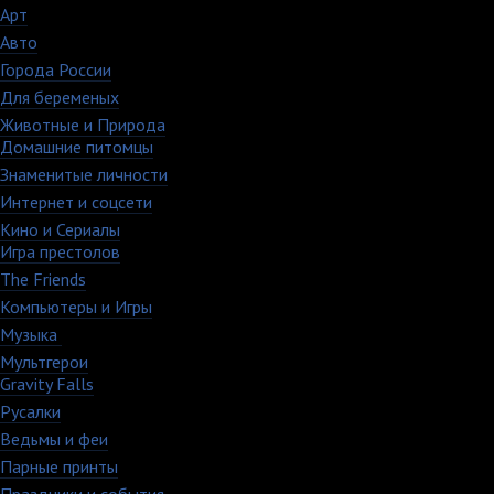
Арт
46
Авто
5
Города России
18
Для беременых
16
Животные и Природа
16
Домашние питомцы
6
Знаменитые личности
52
Интернет и соцсети
48
Кино и Сериалы
33
Игра престолов
26
The Friends
13
Компьютеры и Игры
79
Музыка
88
Мультгерои
63
Gravity Falls
18
Русалки
7
Ведьмы и феи
12
Парные принты
136