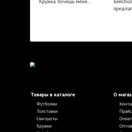
Кружка Хочешь меня...
Бейсбол
предлаг
Товары в каталоге
О мага
Футболки
Конта
Толстовки
Прайс
Свитшоты
Оплат
Кружки
Оптов