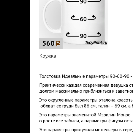
560
p
Кружка
Толстовка Идеальные параметры 90-60-90 - д
Практически каждая современная девушка ст
долгом максимально приблизиться к заветном
Это округленные параметры эталона красоты
обхват ее груди был 86 см, талии – 69 см, а 
Это параметры знаменитой Мэрилин Монро. П
о росте все забыли, а параметры фигуры оста
Эти параметры придумали модельеры в серед