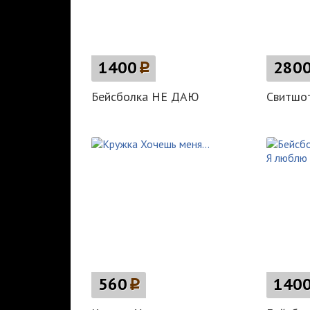
1400
p
280
Бейсболка НЕ ДАЮ
Свитшот
560
p
140