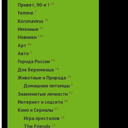
18
Привет, 90-е !
7
femme
35
Koronavirus
21
Именные
195
Новинки
46
Арт
5
Авто
18
Города России
16
Для беременых
16
Животные и Природа
6
Домашние питомцы
52
Знаменитые личности
48
Интернет и соцсети
33
Кино и Сериалы
26
Игра престолов
13
The Friends