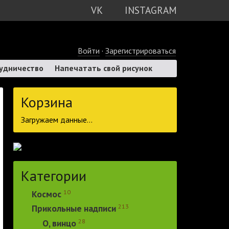
VK
INSTAGRAM
Войти
·
Зарегистрироваться
удничество
Напечатать свой рисунок
Корзина
Загружаем данные...
Категории
10
Космос
213
Прикольные надписи
28
О, винцо