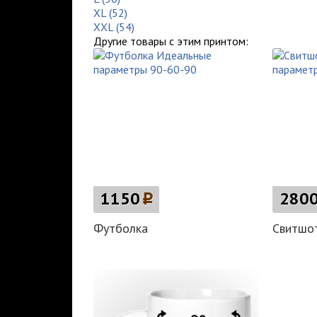
XL (52)
XXL (54)
Другие товары с этим принтом:
1150
p
280
Футболка
Свитшо