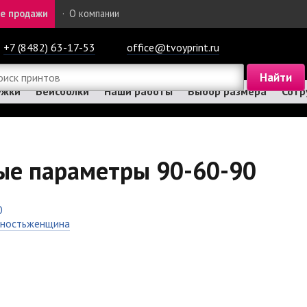
е продажи
·
О компании
+7 (8482) 63-17-53
office@tvoyprint.ru
ужки
Бейсболки
Наши работы
Выбор размера
Сотр
ые параметры 90-60-90
ность
женщина