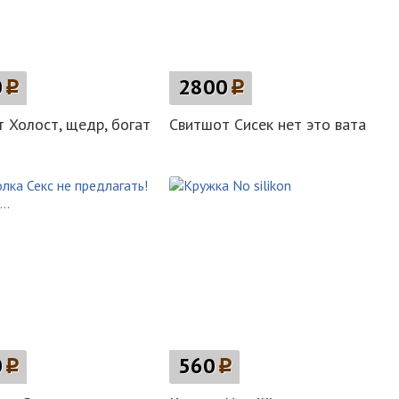
0
p
2800
p
 Холост, щедр, богат
Свитшот Сисек нет это вата
0
p
560
p