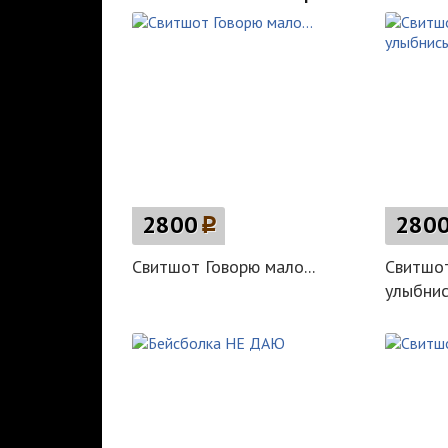
2800
p
280
Свитшот Говорю мало...
Свитшот
улыбнис