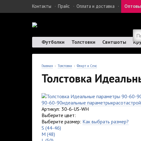
Контакты
·
Прайс
·
Оплата и доставка
·
Оптовы
Футболки
Толстовки
Свитшоты
Кр
Главная
›
Толстовки
›
Флирт и Секс
Толстовка Идеальн
90-60-90
идеальные параметры
красота
строй
Артикул: 30-6-US-WH
Выберите цвет:
Выберите размер:
Как выбрать размер?
S (44-46)
M (48)
L (50)