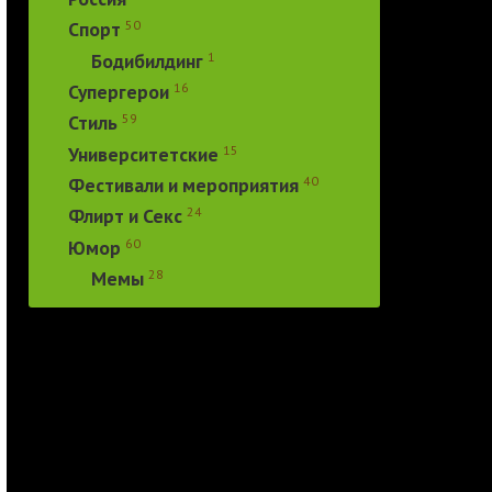
50
Спорт
1
Бодибилдинг
16
Супергерои
59
Стиль
15
Университетские
40
Фестивали и мероприятия
24
Флирт и Секс
60
Юмор
28
Мемы