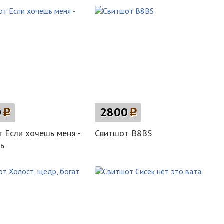
0
p
2800
p
 Если хочешь меня -
Свитшот B8BS
ь