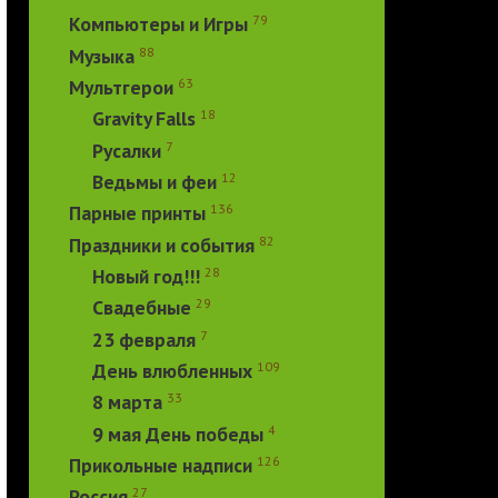
79
Компьютеры и Игры
88
Музыка
63
Мультгерои
18
Gravity Falls
7
Русалки
12
Ведьмы и феи
136
Парные принты
82
Праздники и события
28
Новый год!!!
29
Свадебные
7
23 февраля
109
День влюбленных
33
8 марта
4
9 мая День победы
126
Прикольные надписи
27
Россия