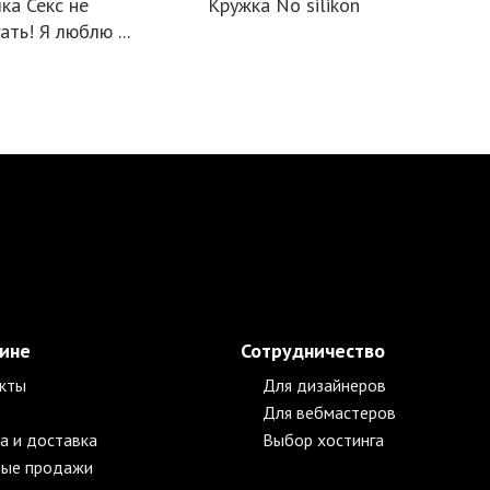
ка Секс не
Кружка No silikon
ать! Я люблю ...
зине
Сотрудничество
кты
Для дизайнеров
Для вебмастеров
а и доставка
Выбор хостинга
ые продажи