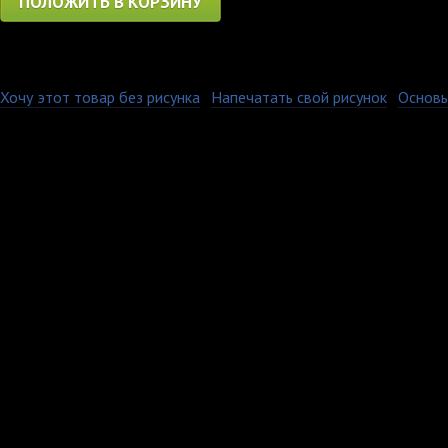
ПОЛОЖИТЬ В КОРЗИНУ
Хочу этот товар без рисунка
·
Напечатать свой рисунок
·
Основы
Все наши толстовки и
плотностью 330 гр. С
Размерный ряд толстов
имеют один размерный
Таблица размеров мож
странице. Печать на т