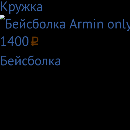
Кружка
1400
p
Бейсболка
13 Ноября 2010 года,
голландского ди-джея
Ярбеурс, праздновала 