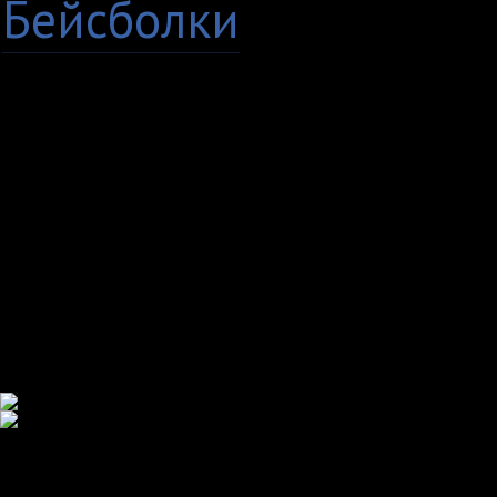
Бейсболки
+7 (8482) 63-17-53
Copyright © 2009 - 20
кружки Тольятти Самар
TvoyPrint.ru .
Копирование запреще