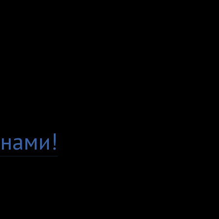
Толстовка отлично смо
мягкая на ощупь.
Гарантия качества
Есть вопросы по това
нами!
Доставка по всей Рос
Самовывоз, курьер ил