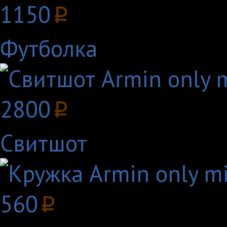
1150
p
Футболка
2800
p
Свитшот
560
p