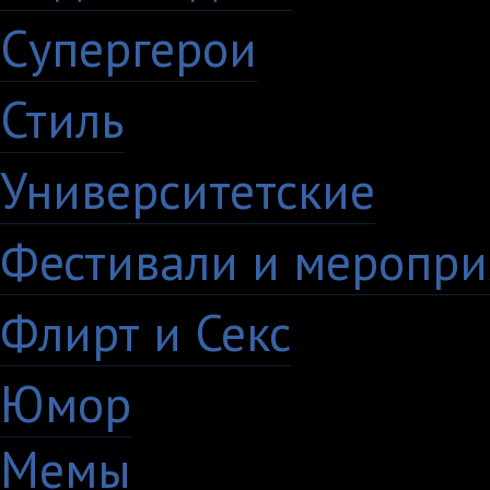
Супергерои
16
Стиль
59
Университетские
15
Фестивали и меропри
Флирт и Секс
24
Юмор
60
Мемы
28