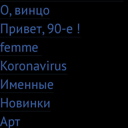
О, винцо
28
Привет, 90-е !
18
femme
7
Koronavirus
35
Именные
21
Новинки
195
Арт
46