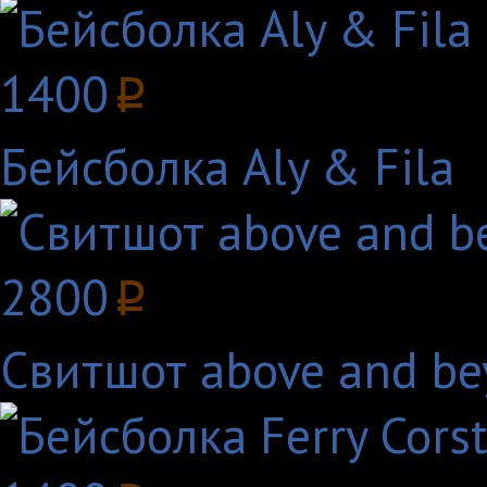
1400
p
Бейсболка Aly & Fila
2800
p
Свитшот above and be