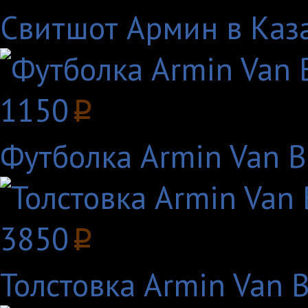
Свитшот Армин в Каз
1150
p
Футболка Armin Van B
3850
p
Толстовка Armin Van 