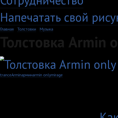
Сотрудничество
Напечатать свой рису
Главная
›
Толстовки
›
Музыка
Толстовка Armin o
trance
Armin
армин
armin only
mirage
Артикул: 213-6-US-W
Выберите цвет:
Выберите размер:
Как