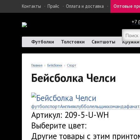
Контакты
·
Прайс
·
Оплата и доставка
·
Оптовые пр
+7 
Футболки
Толстовки
Свитшоты
Кружки
Главная
›
Бейсболки
›
Спорт
Бейсболка Челси
футбол
спорт
Англия
клуб
болельщик
команда
фанат
Артикул: 209-5-U-WH
Выберите цвет:
Другие товары с этим принто