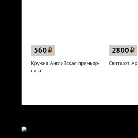
560
p
2800
p
Кружка Английская премьер-
Свитшот Ар
лига