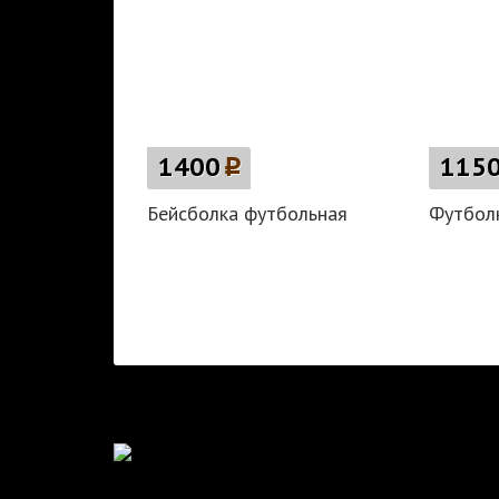
1400
p
115
Бейсболка футбольная
Футболк