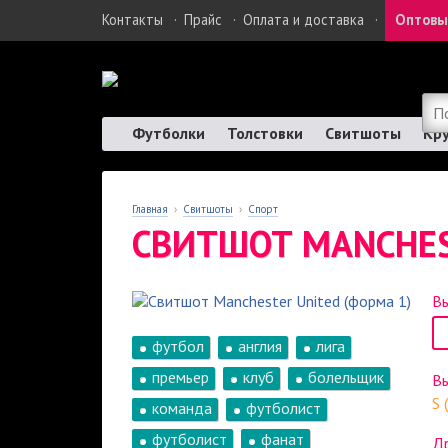
Контакты
·
Прайс
·
Оплата и доставка
·
Оптовы
Футболки
Толстовки
Свитшоты
Кр
Главная
›
Свитшоты
›
Спорт
СВИТШОТ MANCHES
Вы
футбол
англия
лига
премьер
клуб
болельщик
В
S 
команда
футболист
футболист
фанат
Др