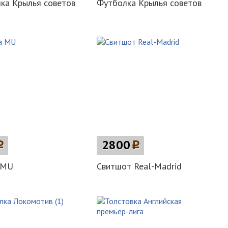
ка Крылья советов
Футболка Крылья советов
p
2800
p
 MU
Свитшот Real-Madrid