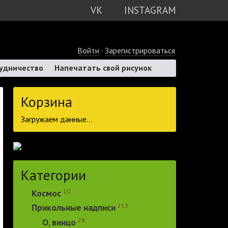
VK
INSTAGRAM
Войти
·
Зарегистрироваться
удничество
Напечатать свой рисунок
Корзина
Загружаем данные...
Категории
10
Космос
213
Прикольные надписи
28
О, винцо