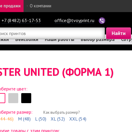
е продажи
·
О компании
+7 (8482) 63-17-53
office@tvoyprint.ru
ужки
Бейсболки
Наши работы
Выбор размера
Сотр
TER UNITED (ФОРМА 1)
берите цвет:
ыберите размер:
Как выбрать размер?
(44-46)
M (48)
L (50)
XL (52)
XXL (54)
угие товары с этим принтом: