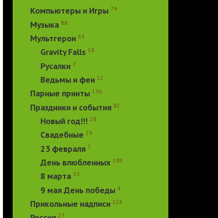
79
Компьютеры и Игры
88
Музыка
63
Мультгерои
18
Gravity Falls
7
Русалки
12
Ведьмы и феи
136
Парные принты
82
Праздники и события
28
Новый год!!!
29
Свадебные
7
23 февраля
109
День влюбленных
33
8 марта
4
9 мая День победы
126
Прикольные надписи
27
Россия