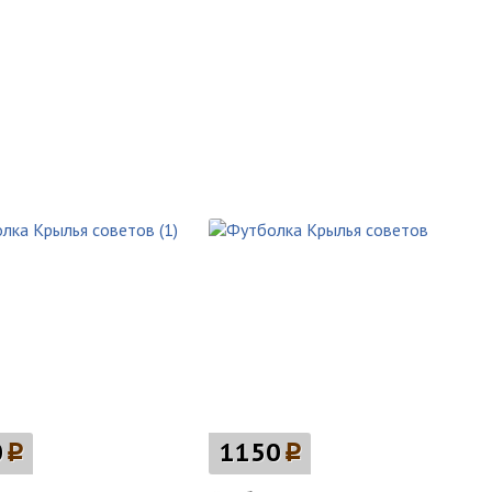
0
p
1150
p