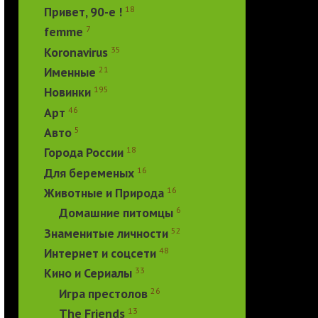
18
Привет, 90-е !
7
femme
35
Koronavirus
21
Именные
195
Новинки
46
Арт
5
Авто
18
Города России
16
Для беременых
16
Животные и Природа
6
Домашние питомцы
52
Знаменитые личности
48
Интернет и соцсети
33
Кино и Сериалы
26
Игра престолов
13
The Friends