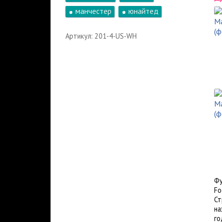
манчестер
юнайтед
Артикул: 201-4-US-WH
Фу
Fo
Ст
на
го