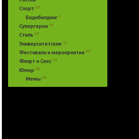
50
Спорт
1
Бодибилдинг
16
Супергерои
59
Стиль
15
Университетские
40
Фестивали и мероприятия
24
Флирт и Секс
60
Юмор
28
Мемы