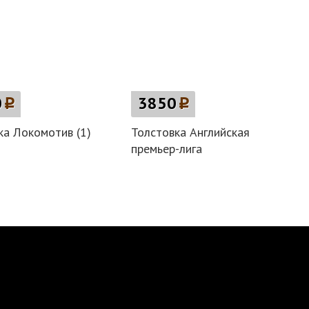
0
p
3850
p
а Локомотив (1)
Толстовка Английская
премьер-лига