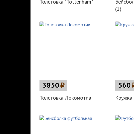
Толстовка "Tottenham"
Бейсбол
(1)
3850
p
560
Толстовка Локомотив
Кружка