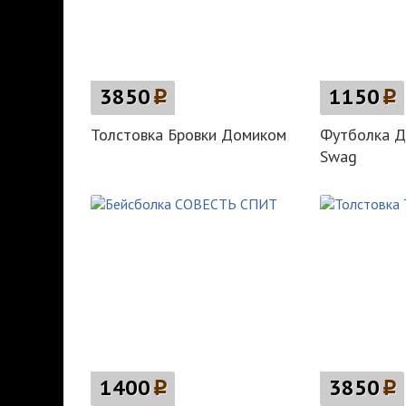
3850
p
1150
p
Толстовка Бровки Домиком
Футболка Д
Swag
1400
p
3850
p