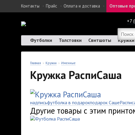
Контакты
·
Прайс
·
Оплата и доставка
·
Оптовые пр
+7 
Футболки
Толстовки
Свитшоты
Кружки
Главная
›
Кружки
›
Именные
Кружка РаспиСаша
надпись
футболка в подарок
подарок Саше
Распис
Другие товары с этим принто