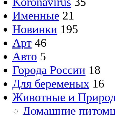
Koronavirus
35
Именные
21
Новинки
195
Арт
46
Авто
5
Города России
18
Для беременых
16
Животные и Приро
Домашние питом