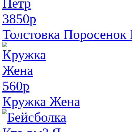
3850
p
Толстовка Поросенок
560
p
Кружка Жена