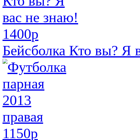
1400
p
Бейсболка Кто вы? Я в
1150
p