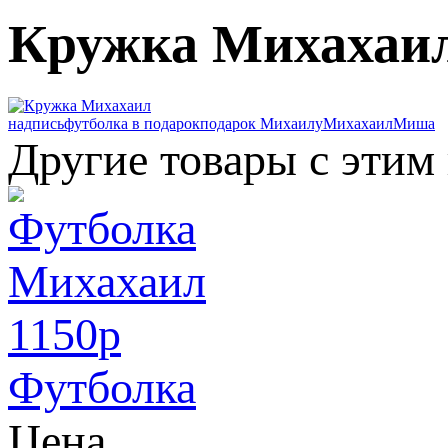
Кружка Михахаи
надпись
футболка в подарок
подарок Михаилу
Михахаил
Миша
Другие товары с этим
1150
p
Футболка
Цена