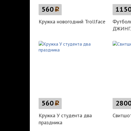
560
p
115
Кружка новогодний Trollface
Футбо
ДЖИНГ
560
p
280
Кружка У студента два
Свитшот
праздника