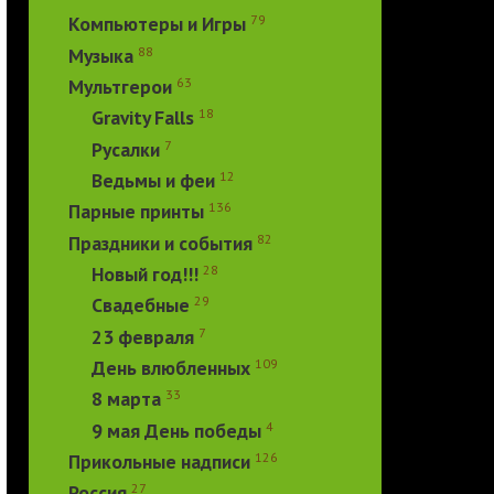
79
Компьютеры и Игры
88
Музыка
63
Мультгерои
18
Gravity Falls
7
Русалки
12
Ведьмы и феи
136
Парные принты
82
Праздники и события
28
Новый год!!!
29
Свадебные
7
23 февраля
109
День влюбленных
33
8 марта
4
9 мая День победы
126
Прикольные надписи
27
Россия