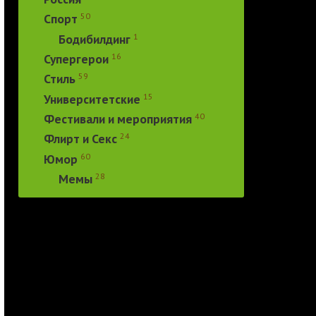
50
Спорт
1
Бодибилдинг
16
Супергерои
59
Стиль
15
Университетские
40
Фестивали и мероприятия
24
Флирт и Секс
60
Юмор
28
Мемы