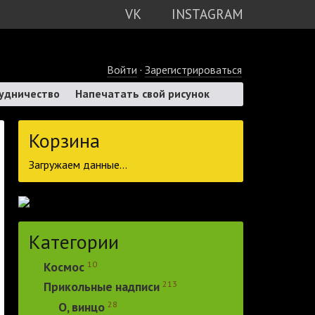
VK
INSTAGRAM
Войти
·
Зарегистрироваться
удничество
Напечатать свой рисунок
Корзина
Загружаем данные...
Категории
10
Космос
213
Прикольные надписи
28
О, винцо