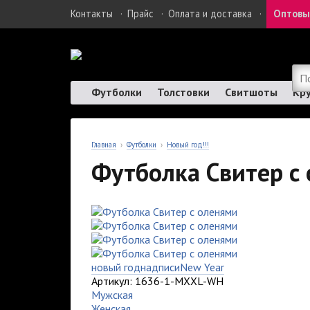
Контакты
·
Прайс
·
Оплата и доставка
·
Оптовы
Футболки
Толстовки
Свитшоты
Кр
Главная
›
Футболки
›
Новый год!!!
Футболка Свитер с
новый год
надписи
New Year
Артикул: 1636-1-MXXL-WH
Мужская
Женская