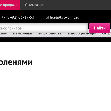
е продажи
·
О компании
+7 (8482) 63-17-53
office@tvoyprint.ru
ужки
Бейсболки
Наши работы
Выбор размера
Сотр
 оленями