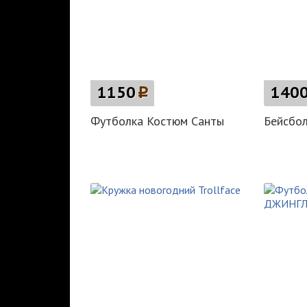
1150
p
140
Футболка Костюм Санты
Бейсбол