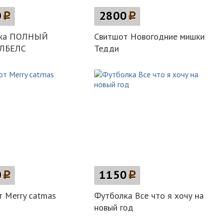
0
p
2800
p
лка ПОЛНЫЙ
Свитшот Новогодние мишки
ЛБЕЛС
Тедди
0
p
1150
p
 Merry catmas
Футболка Все что я хочу на
новый год