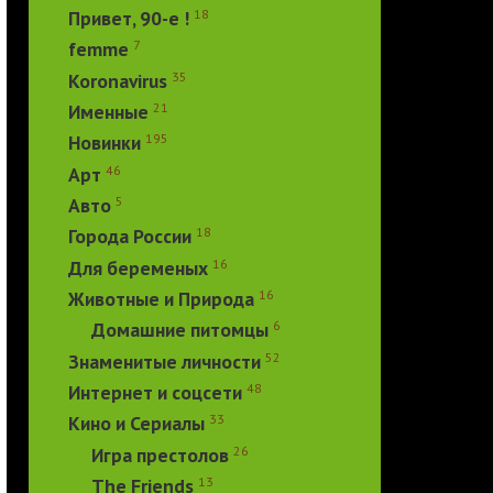
18
Привет, 90-е !
7
femme
35
Koronavirus
21
Именные
195
Новинки
46
Арт
5
Авто
18
Города России
16
Для беременых
16
Животные и Природа
6
Домашние питомцы
52
Знаменитые личности
48
Интернет и соцсети
33
Кино и Сериалы
26
Игра престолов
13
The Friends