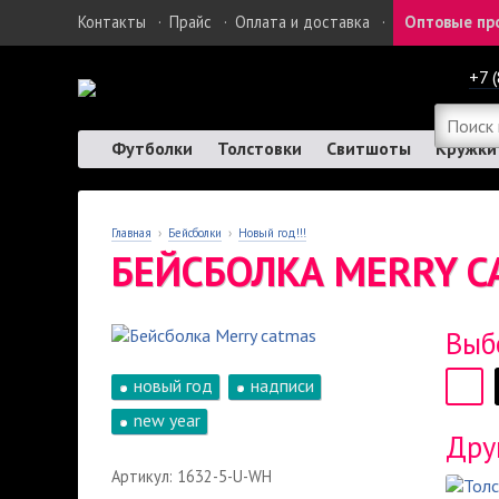
Контакты
·
Прайс
·
Оплата и доставка
·
Оптовые пр
+7 
Футболки
Толстовки
Свитшоты
Кружки
Главная
›
Бейсболки
›
Новый год!!!
БЕЙСБОЛКА MERRY C
Выб
новый год
надписи
new year
Дру
Артикул: 1632-5-U-WH