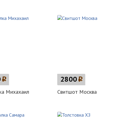
0
p
2800
p
ка Михахаил
Свитшот Москва