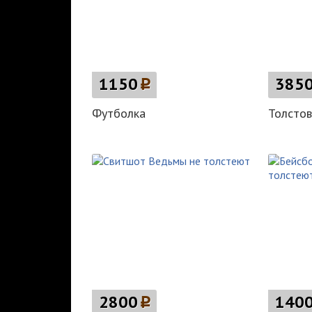
1150
p
385
Футболка
Толстов
2800
p
140