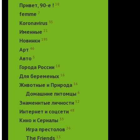
18
Привет, 90-е !
7
femme
35
Koronavirus
21
Именные
195
Новинки
46
Арт
5
Авто
18
Города России
16
Для беременых
16
Животные и Природа
6
Домашние питомцы
52
Знаменитые личности
48
Интернет и соцсети
33
Кино и Сериалы
26
Игра престолов
13
The Friends