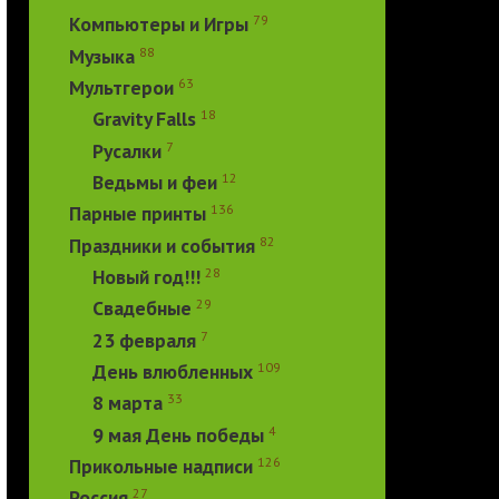
79
Компьютеры и Игры
88
Музыка
63
Мультгерои
18
Gravity Falls
7
Русалки
12
Ведьмы и феи
136
Парные принты
82
Праздники и события
28
Новый год!!!
29
Свадебные
7
23 февраля
109
День влюбленных
33
8 марта
4
9 мая День победы
126
Прикольные надписи
27
Россия