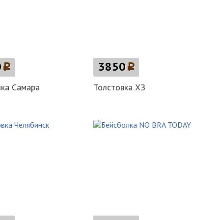
0
p
3850
p
ка Самара
Толстовка ХЗ