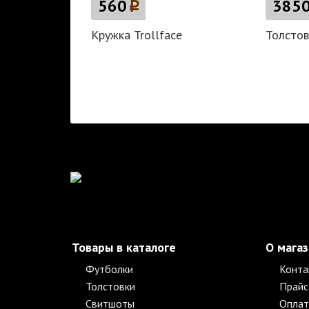
560
p
385
Кружка Trollface
Толстов
Товары в каталоге
О мага
Футболки
Конта
Толстовки
Прайс
Свитшоты
Оплат