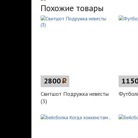
Похожие товары
2800
p
115
Свитшот Подружка невесты
Футбол
(3)