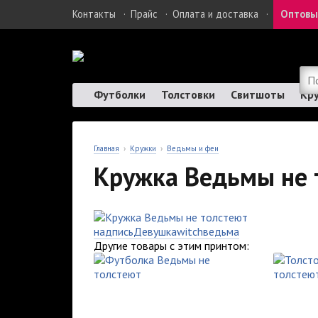
Контакты
·
Прайс
·
Оплата и доставка
·
Оптовы
Футболки
Толстовки
Свитшоты
Кр
Главная
›
Кружки
›
Ведьмы и феи
Кружка Ведьмы не 
надпись
Девушка
witch
ведьма
Другие товары с этим принтом: