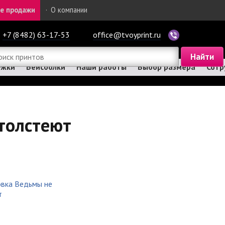
е продажи
·
О компании
+7 (8482) 63-17-53
office@tvoyprint.ru
ужки
Бейсболки
Наши работы
Выбор размера
Сотр
толстеют