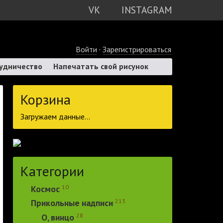
VK
INSTAGRAM
Войти
·
Зарегистрироваться
удничество
Напечатать свой рисунок
Корзина
Загружаем данные...
Категории
10
Космос
213
Прикольные надписи
28
О, винцо