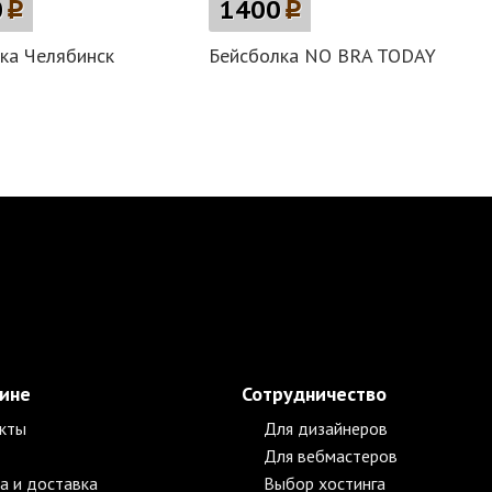
0
p
1400
p
ка Челябинск
Бейсболка NO BRA TODAY
зине
Сотрудничество
кты
Для дизайнеров
Для вебмастеров
а и доставка
Выбор хостинга