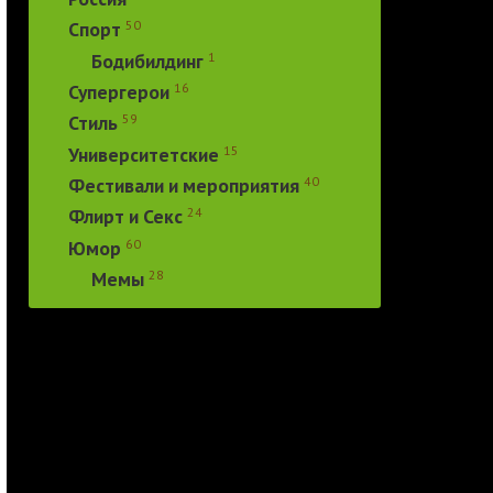
50
Спорт
1
Бодибилдинг
16
Супергерои
59
Стиль
15
Университетские
40
Фестивали и мероприятия
24
Флирт и Секс
60
Юмор
28
Мемы