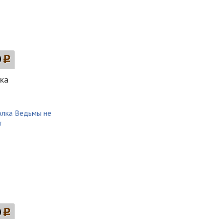
0
p
ка
0
p