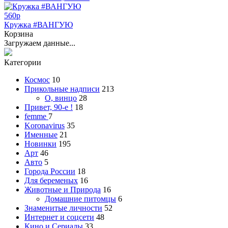
560
p
Кружка #ВАНГУЮ
Корзина
Загружаем данные...
Категории
Космос
10
Прикольные надписи
213
О, винцо
28
Привет, 90-е !
18
femme
7
Koronavirus
35
Именные
21
Новинки
195
Арт
46
Авто
5
Города России
18
Для беременых
16
Животные и Природа
16
Домашние питомцы
6
Знаменитые личности
52
Интернет и соцсети
48
Кино и Сериалы
33