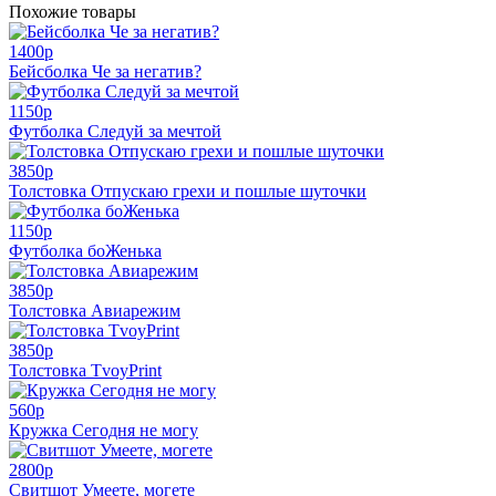
Похожие товары
1400
p
Бейсболка Че за негатив?
1150
p
Футболка Следуй за мечтой
3850
p
Толстовка Отпускаю грехи и пошлые шуточки
1150
p
Футболка боЖенька
3850
p
Толстовка Авиарежим
3850
p
Толстовка TvoyPrint
560
p
Кружка Сегодня не могу
2800
p
Свитшот Умеете, могете