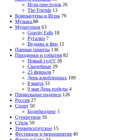
Игра престолов
26
The Friends
13
Компьютеры и Игры
79
Музыка
88
Мультгерои
63
Gravity Falls
18
Русалки
7
Ведьмы и феи
12
Парные принты
136
Праздники и события
82
Новый год!!!
28
Свадебные
29
23 февраля
7
День влюбленных
109
8 марта
33
9 мая День победы
4
Прикольные надписи
126
Россия
27
Спорт
50
Бодибилдинг
1
Супергерои
16
Стиль
59
Университетские
15
Фестивали и мероприятия
40
Флирт и Секс
24